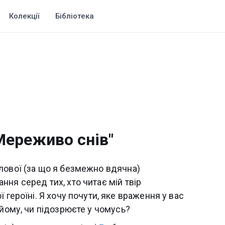
Колекції
Бібліотека
Мереживо снів"
лової (за що я безмежно вдячна)
ня серед тих, хто читає мій твір
 героїні. Я хочу почути, яке враження у вас
 йому, чи підозрюєте у чомусь?