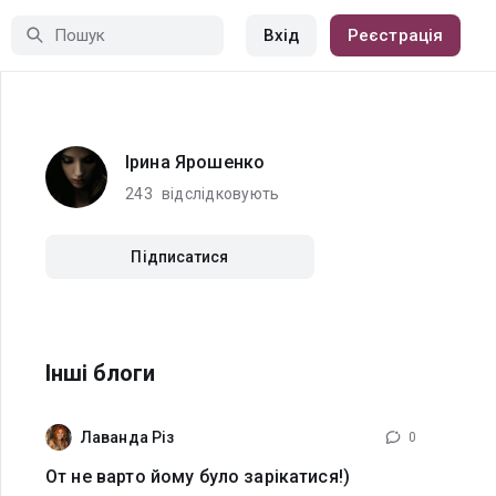
Вхід
Реєстрація
Ірина Ярошенко
243
відслідковують
Підписатися
Інші блоги
Лаванда Різ
0
От не варто йому було зарікатися!)