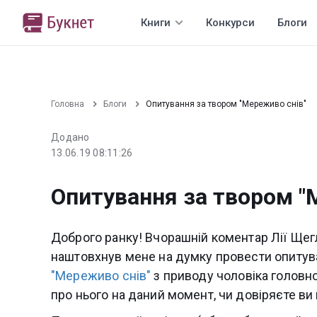
Книги
Конкурси
Блоги
Головна
Блоги
Опитування за твором "Мереживо снів"
Додано
13.06.19 08:11:26
Опитування за твором "
Доброго ранку! Вчорашній коментар Лії Щег
наштовхнув мене на думку провести опитуван
"Мереживо снів"
з приводу чоловіка головної
про нього на даний момент, чи довіряєте ви