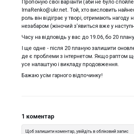
Пропоную свої варіанти (аби не було спойле
IrnaRenko@ukr.net. Той, хто висловить найнео
роль він відіграє у творі, отримають нагоду н
незабаром (жіночий з'явиться вже у наступні
Часу на відповідь у вас до 19.06, бо 20 пл
І ще одне - після 20 планую залишити оновл
де є проблеми з інтернетом. Якщо раптом щос
усе налаштую і викладу продовження.
Бажаю усім гарного відпочинку!
1 коментар
Щоб залишити коментар, увійдіть в обліковий запис