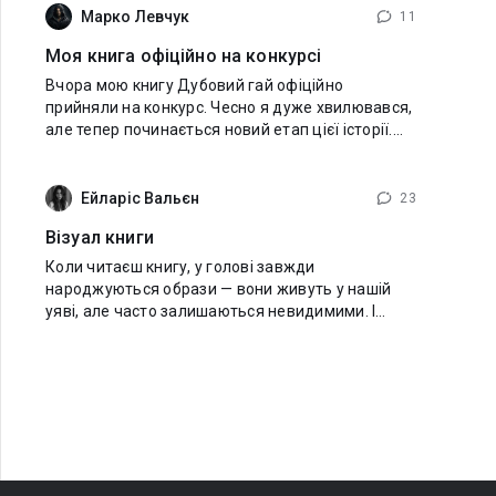
подряпину.
Марко Левчук
11
Моя книга офіційно на конкурсі
Вчора мою книгу Дубовий гай офіційно
прийняли на конкурс. Чесно я дуже хвилювався,
але тепер починається новий етап цієї історії.
Дуже сподіваюся на вашу підтримку і тримаю
кулачки. Як то кажуть. Потрапити до
Ейларіс Вальєн
23
Візуал книги
Коли читаєш книгу, у голові завжди
народжуються образи — вони живуть у нашій
уяві, але часто залишаються невидимими. І
саме для вас, мої дорогі читачі, я вирішила
подарувати цим образам форму. До уривків я
додаю візуалізацію