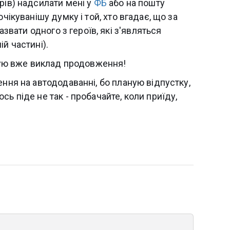
рів) надсилати мені у
ФБ
або на пошту
чікуванішу думку і той, хто вгадає, що за
азвати одного з героїв, які з'являться
й частині).
аную вже виклад продовження!
ення на автододаванні, бо планую відпустку,
ь піде не так - пробачайте, коли приїду,