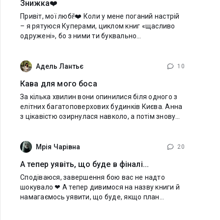
Знижка❤️
Привіт, мої любі!❤️ Коли у мене поганий настрій
– я рятуюся Куперами, циклом книг «щасливо
одружені», бо з ними ти буквально
відроджуєшся, черпаючи сили в тому вирі
позитиву, гумору та харизмі героїв!) Саме
сьогодні
Адель Лантьє
10
Кава для мого боса
За кілька хвилин вони опинилися біля одного з
елітних багатоповерхових будинків Києва. Анна
з цікавістю озирнулася навколо, а потім знову
подивилася на Вадима. — А що ми тут робимо?
Він лише усміхнувся. — Я ж сказав,
Мрія Чарівна
20
А тепер уявіть, що буде в фіналі...
Сподіваюся, завершення бою вас не надто
шокувало ❤ А тепер дивимося на назву книги й
намагаємось уявити, що буде, якщо план
Астраеля таки спрацює ❤❤❤ Меч ковзнув по
боку демона, залишивши довгу, криваву