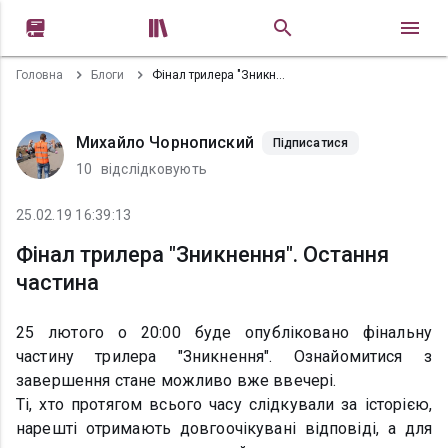


Головна
Блоги
Фінал трилера "Зникнення". Остання частина
Михайло Чорнопиский
Підписатися
10
відслідковують
25.02.19 16:39:13
Фінал трилера "Зникнення". Остання
частина
25 лютого о 20:00 буде опубліковано фінальну
частину трилера "Зникнення". Ознайомитися з
завершення стане можливо вже ввечері.
Ті, хто протягом всього часу слідкували за історією,
нарешті отримають довгоочікувані відповіді, а для