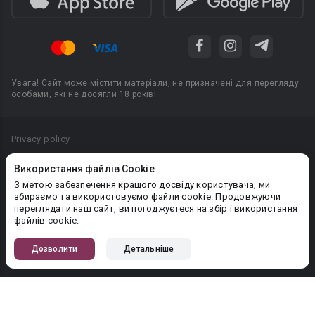
Увага! Сайт може містити матеріали, не призначені для перегляду
особами, які не досягли 18 років!
Privacy policy
Угода користувача
Використання файлів Cookie
Політика конфіденційності
З метою забезпечення кращого досвіду користувача, ми
збираємо та використовуємо файли cookie. Продовжуючи
Правила публікації авторського контенту
переглядати наш сайт, ви погоджуєтеся на збір і використання
файлів cookie.
PR-вiддiл: pr@booknet.com
Дозволити
Детальніше
© 2026 Booknet. Всі права захищено.
Narva mnt 5, Tallinn 10117, Естонія