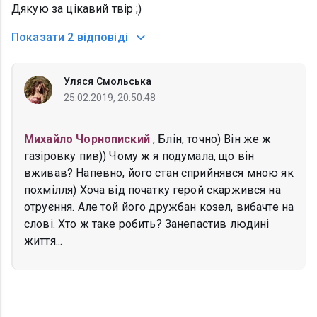
Дякую за цікавий твір ;)
Показати
2 відповіді
Уляся Смольська
25.02.2019, 20:50:48
Михайло Чорнопиский
, Блін, точно) Він же ж
газіровку пив)) Чому ж я подумала, що він
вживав? Напевно, його стан сприйнявся мною як
похмілля) Хоча від початку герой скаржився на
отруєння. Але той його дружбан козел, вибачте на
слові. Хто ж таке робить? Занепастив людині
життя...