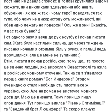
постійно не давала спокою: в голові крутилися відомі
сюжети, яки викликали здивування або навіть
обурення - як же ж так - чому герої поводяться так
тупо, або чому не використовують можливості, які
обевидно лежать на поверхні? Ось же вони! Скажіть,
у вас таке буває? ;)
І от одного разу я взяв до рук ноутбук і почав писати
сам. Жага була настільки сильна, що через тиждень
писання ночами я отримав біль у руках, а пальці ледь
ворушилися, але це мене не зупинило :)
Втім, писати я почав російською, тому що... та просто
це звично людині, яка виросла у Севастополі та жила
в російськомовному оточенні. Так на світ з'явилася
перша книга роману "Бог Индерона". Згодом
очевидною стала необхідність писати все ж
українською. Але на роман не вистачає мовного
досвіду. Маю це визнати. Тому поки що пишу
оповідання. Тут поки що виклав "Рівень Оптимізації"
та "Зведений брат Люцифера". Та скоро планую