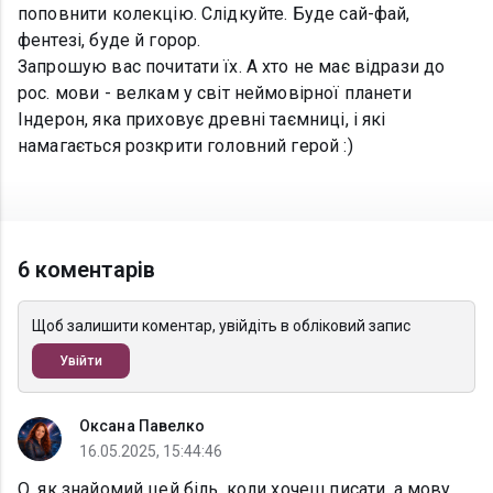
поповнити колекцію. Слідкуйте. Буде сай-фай,
фентезі, буде й горор.
Запрошую вас почитати їх. А хто не має відрази до
рос. мови - велкам у світ неймовірної планети
Індерон, яка приховує древні таємниці, і які
намагається розкрити головний герой :)
6 коментарів
Щоб залишити коментар, увійдіть в обліковий запис
Увійти
Оксана Павелко
16.05.2025, 15:44:46
О, як знайомий цей біль, коли хочеш писати, а мову