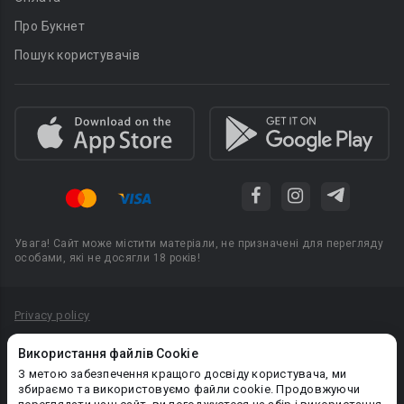
Про Букнет
Пошук користувачів
Увага! Сайт може містити матеріали, не призначені для перегляду
особами, які не досягли 18 років!
Privacy policy
Угода користувача
Використання файлів Cookie
Політика конфіденційності
З метою забезпечення кращого досвіду користувача, ми
збираємо та використовуємо файли cookie. Продовжуючи
Правила публікації авторського контенту