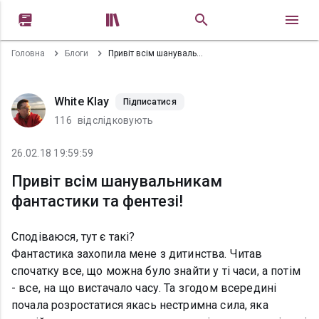


Головна
Блоги
Привіт всім шанувальникам фантастики та фентезі!
White Klay
Підписатися
116
відслідковують
26.02.18 19:59:59
Привіт всім шанувальникам
фантастики та фентезі!
Сподіваюся, тут є такі?
Фантастика захопила мене з дитинства. Читав
спочатку все, що можна було знайти у ті часи, а потім
- все, на що вистачало часу. Та згодом всередині
почала розростатися якась нестримна сила, яка