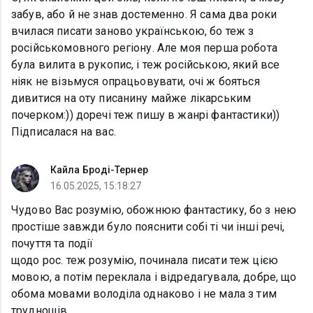
забув, або й не знав достеменно. Я сама два роки
вчилася писати заново українською, бо теж з
російськомовного регіону. Але моя перша робота
була вилита в рукопис, і теж російською, який все
ніяк не візьмуся опрацьовувати, очі ж бояться
дивитися на оту писанину майже лікарським
почерком:)) доречі теж пишу в жанрі фантастики))
Підписалася на вас.
Кайла Броді-Тернер
16.05.2025, 15:18:27
Чудово Вас розумію, обожнюю фантастику, бо з нею
простіше завжди було пояснити собі ті чи інші речі,
почуття та події
щодо рос. теж розумію, починала писати теж цією
мовою, а потім переклала і відредагувала, добре, що
обома мовами володіла однаково і не мала з тим
труднощів