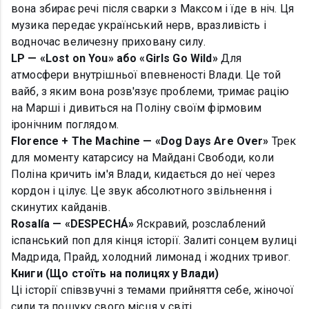
вона збирає речі після сварки з Максом і їде в ніч. Ця
музика передає український нерв, вразливість і
водночас величезну приховану силу.
LP — «Lost on You» або «Girls Go Wild»
Для
атмосфери внутрішньої впевненості Влади. Це той
вайб, з яким вона розв'язує проблеми, тримає рацію
на Марші і дивиться на Поліну своїм фірмовим
іронічним поглядом.
Florence + The Machine — «Dog Days Are Over»
Трек
для моменту катарсису на Майдані Свободи, коли
Поліна кричить ім'я Влади, кидається до неї через
кордон і цілує. Це звук абсолютного звільнення і
скинутих кайданів.
Rosalía — «DESPECHÁ»
Яскравий, розслаблений
іспанський поп для кінця історії. Залиті сонцем вулиці
Мадрида, Прайд, холодний лимонад і жодних тривог.
Книги (Що стоїть на полицях у Влади)
Ці історії співзвучні з темами прийняття себе, жіночої
сили та пошуку свого місця у світі.