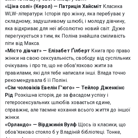
«Ціна солі» (Керол) — Патриція Хайсміт
Класика
WLW-літератури. Історія про жінку, яка перебуває у
складному, задушливому шлюбі, і молоду дівчину,
яка відкриває для неї абсолютно новий світ. Дуже
перегукується з тим, як Поліна знайшла сміливість
піти від Макса.
«Місто дівчат» — Елізабет Ґілберт
Книга про право
жінки на свою сексуальність, свободу від суспільних
очікувань і про те, що не обов'язково жити за
правилами, які для тебе написали інші. Влада точно
рекомендувала б її Поліні.
«Сім чоловіків Евелін Г'юго» — Тейлор Дженкінс
Рід
Розкішна історія, де за фасадом успіху і
гетеросексуальних шлюбів ховається єдине,
справжнє, але таємне кохання всього життя до іншої
жінки.
«Орландо» — Вірджинія Вулф
Щось із класики, що
обов'язково стояло б у Владіній бібліотеці. Тонке,