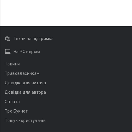
Технічна підтримка
На PC версію
Новини
Правовласникам
Довідка для читача
Довідка для автора
Оплата
Про Букнет
Пошук користувачів