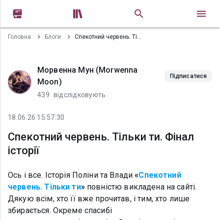


Головна
Блоги
Спекотний червень. Тільки ти. Фінал історії
Морвенна Мун (Morwenna
Підписатися
Moon)
439
відслідковують
18.06.26 15:57:30
Спекотний червень. Тільки ти. Фінал
історії
Ось і все. Історія Поліни та Влади
«
Спекотний
червень. Тільки ти
»
повністю викладена на сайті.
Дякую всім, хто її вже прочитав, і тим, хто лише
збирається. Окреме спасибі