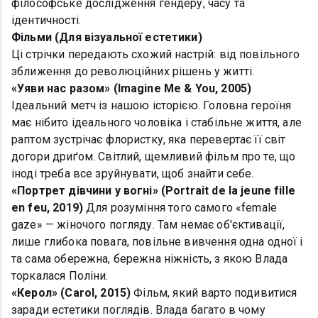
філософське дослідження гендеру, часу та
ідентичності.
Фільми (Для візуальної естетики)
Ці стрічки передають схожий настрій: від повільного
зближення до революційних рішень у житті.
«Уяви нас разом» (Imagine Me & You, 2005)
Ідеальний метч із нашою історією. Головна героїня
має нібито ідеального чоловіка і стабільне життя, але
раптом зустрічає флористку, яка перевертає її світ
догори дриґом. Світлий, щемливий фільм про те, що
іноді треба все зруйнувати, щоб знайти себе.
«Портрет дівчини у вогні» (Portrait de la jeune fille
en feu, 2019)
Для розуміння того самого «female
gaze» — жіночого погляду. Там немає об'єктивації,
лише глибока повага, повільне вивчення одна одної і
та сама обережна, бережна ніжність, з якою Влада
торкалася Поліни.
«Керол» (Carol, 2015)
Фільм, який варто подивитися
заради естетики поглядів. Влада багато в чому