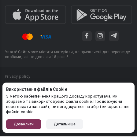
Увага! Сайт може містити матеріали, не призначені для перегляду
особами, які не досягли 18 років!
Privacy policy
Угода користувача
Використання файлів Cookie
Політика конфіденційності
З метою забезпечення кращого досвіду користувача, ми
збираємо та використовуємо файли cookie. Продовжуючи
Правила публікації авторського контенту
переглядати наш сайт, ви погоджуєтеся на збір і використання
файлів cookie.
PR-вiддiл: pr@booknet.com
Дозволити
Детальніше
© 2026 Booknet. Всі права захищено.