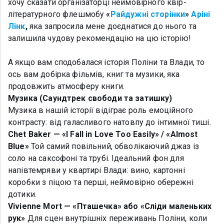
хочу сказати організаторці неймовірного квір-
літературного флешмобу
«
Райдужні сторінки
»
Аріні
Лінк
,
яка запросила мене доєднатися до нього та
залишила чудову рекомендацію на цю історію!
А якщо вам сподобалася історія Поліни та Влади, то
ось вам добірка фільмів, книг та музики, яка
продовжить атмосферу книги.
Музика (Саундтрек свободи та затишку)
Музика в нашій історії відіграє роль емоційного
контрасту: від галасливого натовпу до інтимної тиші.
Chet Baker — «I Fall in Love Too Easily» / «Almost
Blue»
Той самий повільний, обволікаючий джаз із
соло на саксофоні та трубі. Ідеальний фон для
напівтемряви у квартирі Влади: вино, картонні
коробки з піцою та перші, неймовірно обережні
дотики.
Vivienne Mort — «Пташечка» або «Сліди маленьких
рук»
Для сцен внутрішніх переживань Поліни, коли