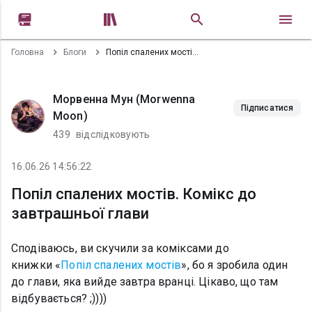


Головна
Блоги
Попіл спалених мостів. Комікс до завтрашньої глави
Морвенна Мун (Morwenna
Підписатися
Moon)
439
відслідковують
16.06.26 14:56:22
Попіл спалених мостів. Комікс до
завтрашньої глави
Сподіваюсь, ви скучили за коміксами до
книжки «
Попіл спалених мостів
», бо я зробила один
до глави, яка вийде завтра вранці. Цікаво, що там
відбувається? ;))))