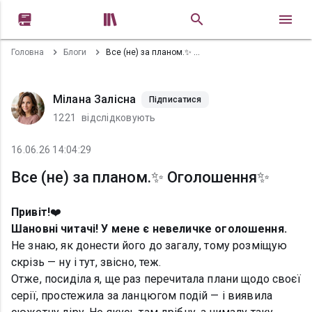


Головна
Блоги
Все (не) за планом.✨ Оголошення✨
Мілана Залісна
Підписатися
1221
відслідковують
16.06.26 14:04:29
Все (не) за планом.✨ Оголошення✨
Привіт!
❤️
Шановні читачі! У мене є невеличке оголошення.
Не знаю, як донести його до загалу, тому розміщую
скрізь — ну і тут, звісно, теж.
Отже, посиділа я, ще раз перечитала плани щодо своєї
серії, простежила за ланцюгом подій — і виявила