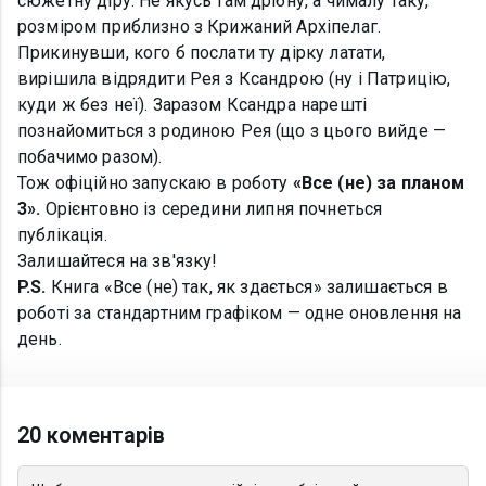
сюжетну діру. Не якусь там дрібну, а чималу таку,
розміром приблизно з Крижаний Архіпелаг.
Прикинувши, кого б послати ту дірку латати,
вирішила відрядити Рея з Ксандрою (ну і Патрицію,
куди ж без неї). Заразом Ксандра нарешті
познайомиться з родиною Рея (що з цього вийде —
побачимо разом).
Тож офіційно запускаю в роботу
«Все (не) за планом
3».
Орієнтовно із середини липня почнеться
публікація.
Залишайтеся на зв'язку!
P.S.
Книга «Все (не) так, як здається» залишається в
роботі за стандартним графіком — одне оновлення на
день.
20 коментарів