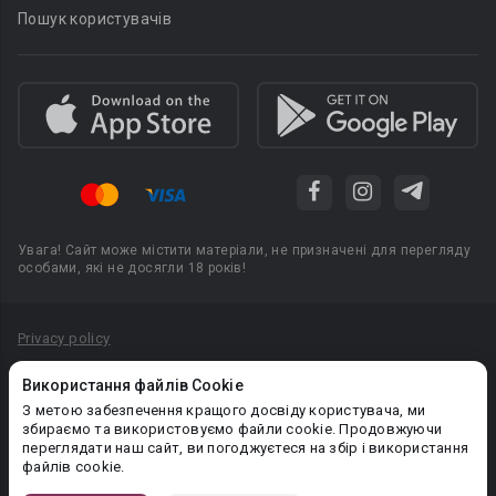
Пошук користувачів
Увага! Сайт може містити матеріали, не призначені для перегляду
особами, які не досягли 18 років!
Privacy policy
Угода користувача
Використання файлів Cookie
Політика конфіденційності
З метою забезпечення кращого досвіду користувача, ми
збираємо та використовуємо файли cookie. Продовжуючи
Правила публікації авторського контенту
переглядати наш сайт, ви погоджуєтеся на збір і використання
файлів cookie.
PR-вiддiл: pr@booknet.com