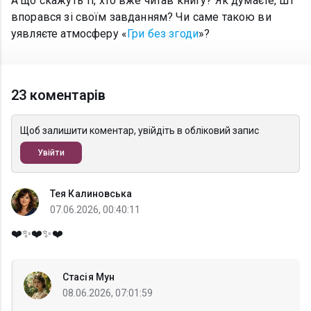
А що скажуть ті, хто вже читав книгу? Як думаєте, ШІ
впорався зі своїм завданням? Чи саме такою ви
уявляєте атмосферу «
Гри без згоди
»?
23 коментарів
Щоб залишити коментар, увійдіть в обліковий запис
Увійти
Тея Калиновська
07.06.2026, 00:40:11
❤️✨❤️✨❤️
Стасія Мун
08.06.2026, 07:01:59