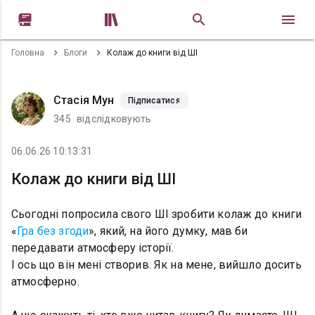


Головна
Блоги
Колаж до книги від ШІ
Стасія Мун
Підписатися
345
відслідковують
06.06.26 10:13:31
Колаж до книги від ШІ
Сьогодні попросила свого ШІ зробити колаж до книги
«
Гра без згоди
», який, на його думку, мав би
передавати атмосферу історії.
І ось що він мені створив. Як на мене, вийшло досить
атмосферно.