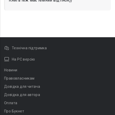
Книга теж має темний відтінок))
Технічна підтримка
На PC версію
Новини
Правовласникам
Довідка для читача
Довідка для автора
Оплата
Про Букнет