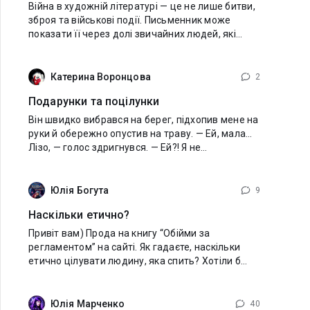
Війна в художній літературі — це не лише битви,
зброя та військові події. Письменник може
показати її через долі звичайних людей, які
опинилися в надзвичайних обставинах. Війна
змінює людину, її характер, погляди,
Катерина Воронцова
2
Подарунки та поцілунки
Він швидко вибрався на берег, підхопив мене на
руки й обережно опустив на траву. — Ей, мала…
Лізо, — голос здригнувся. — Ей?! Я не
ворушилася. Влад поспіхом прибрав мокре
волосся з мого обличчя, тремтячими
Юлія Богута
9
Наскільки етично?
Привіт вам) Прода на книгу “Обійми за
регламентом” на сайті. Як гадаєте, наскільки
етично цілувати людину, яка спить? Хотіли б
потрапити в подібну сцену? Моя славнозвісна
залізна витримка, якою я так пишався,
Юлія Марченко
40