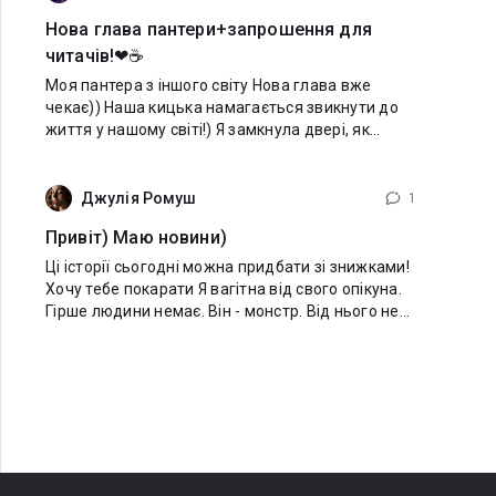
Нова глава пантери+запрошення для
читачів!❤☕
Моя пантера з іншого світу Нова глава вже
чекає)) Наша кицька намагається звикнути до
життя у нашому світі!) ​Я замкнула двері, як
показав чоловік, і нарешті скинула з себе цей
безглуздий пухнастий одяг. Акуратно
Джулія Ромуш
1
Привіт) Маю новини)
Ці історії сьогодні можна придбати зі знижками!
Хочу тебе покарати Я вагітна від свого опікуна.
Гірше людини немає. Він - монстр. Від нього не
сховатися ... І він мене знайшов. Тільки він не
знає, що він стане батьком. І