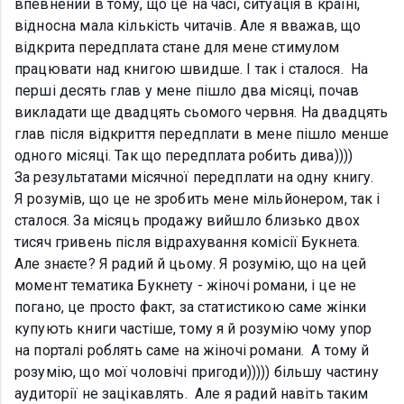
впевнений в тому, що це на часі, ситуація в країні,
відносна мала кількість читачів. Але я вважав, що
відкрита передплата стане для мене стимулом
працювати над книгою швидше. І так і сталося. На
перші десять глав у мене пішло два місяці, почав
викладати ще двадцять сьомого червня. На двадцять
глав після відкриття передплати в мене пішло менше
одного місяці. Так що передплата робить дива))))
За результатами місячної передплати на одну книгу.
Я розумів, що це не зробить мене мільйонером, так і
сталося. За місяць продажу вийшло близько двох
тисяч гривень після відрахування комісії Букнета.
Але знаєте? Я радий й цьому. Я розумію, що на цей
момент тематика Букнету - жіночі романи, і це не
погано, це просто факт, за статистикою саме жінки
купують книги частіше, тому я й розумію чому упор
на порталі роблять саме на жіночі романи. А тому й
розумію, що мої чоловічі пригоди))))) більшу частину
аудиторії не зацікавлять. Але я радий навіть таким