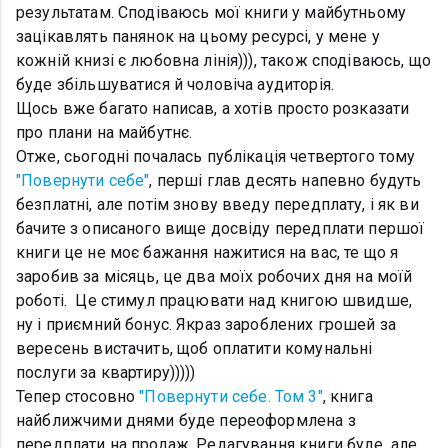
результатам. Сподіваюсь мої книги у майбутньому
зацікавлять панянок на цьому ресурсі, у мене у
кожній книзі є любовна лінія))), також сподіваюсь, що
буде збільшуватися й чоловіча аудиторія.
Щось вже багато написав, а хотів просто розказати
про плани на майбутнє.
Отже, сьогодні почалась публікація четвертого тому
"Повернути себе"
, перші глав десять напевно будуть
безплатні, але потім знову введу передплату, і як ви
бачите з описаного вище досвіду передплати першої
книги це не моє бажання нажитися на вас, те що я
заробив за місяць, це два моїх робочих дня на моїй
роботі. Це стимул працювати над книгою швидше,
ну і приємний бонус. Якраз зароблених грошей за
вересень вистачить, щоб оплатити комунальні
послуги за квартиру)))))
Тепер стосовно
"Повернути себе. Том 3"
, книга
найближчими днями буде переоформлена з
передплати на продаж. Редагування книги буде, але