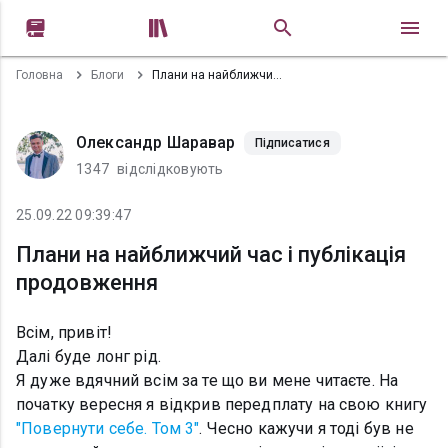


Головна
Блоги
Плани на найближчий час і публікація продовження
Олександр Шаравар
Підписатися
1347
відслідковують
25.09.22 09:39:47
Плани на найближчий час і публікація
продовження
Всім, привіт!
Далі буде лонг рід.
Я дуже вдячний всім за те що ви мене читаєте. На
початку вересня я відкрив передплату на свою книгу
"Повернути себе. Том 3"
. Чесно кажучи я тоді був не