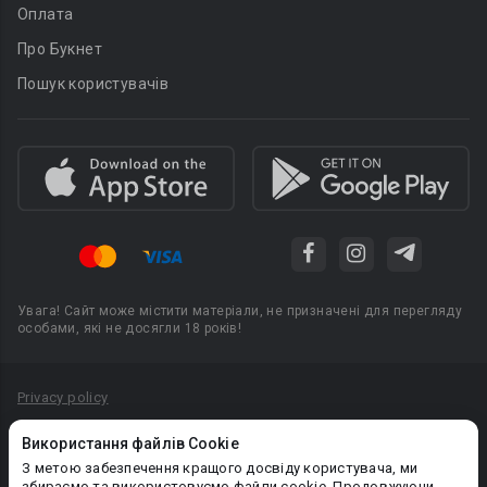
Оплата
Про Букнет
Пошук користувачів
Увага! Сайт може містити матеріали, не призначені для перегляду
особами, які не досягли 18 років!
Privacy policy
Угода користувача
Використання файлів Cookie
Політика конфіденційності
З метою забезпечення кращого досвіду користувача, ми
збираємо та використовуємо файли cookie. Продовжуючи