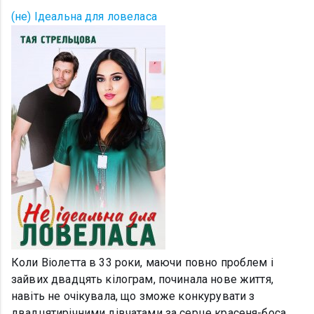
(не) Ідеальна для ловеласа
Коли Віолетта в 33 роки, маючи повно проблем і
зайвих двадцять кілограм, починала нове життя,
навіть не очікувала, що зможе конкурувати з
двадцятирічними дівчатами за серце красеня-боса.