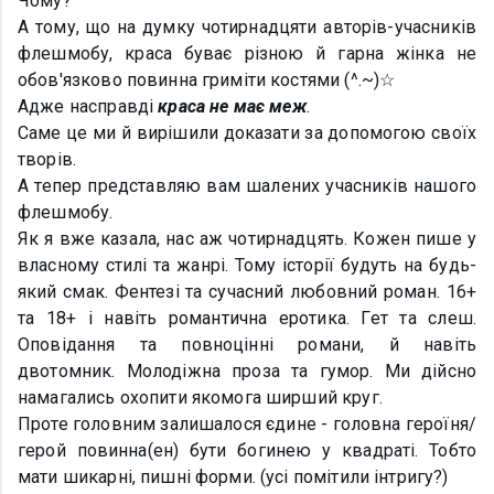
Чому?
А тому, що на думку чотирнадцяти авторів-учасників
флешмобу, краса буває різною й гарна жінка не
обов'язково повинна гриміти костями (^.~)☆
Адже насправді
краса не має меж
.
Саме це ми й вирішили доказати за допомогою своїх
творів.
А тепер представляю вам шалених учасників нашого
флешмобу.
Як я вже казала, нас аж чотирнадцять. Кожен пише у
власному стилі та жанрі. Тому історії будуть на будь-
який смак. Фентезі та сучасний любовний роман. 16+
та 18+ і навіть романтична еротика. Гет та слеш.
Оповідання та повноцінні романи, й навіть
двотомник. Молодіжна проза та гумор. Ми дійсно
намагались охопити якомога ширший круг.
Проте головним залишалося єдине - головна героїня/
герой повинна(ен) бути богинею у квадраті. Тобто
мати шикарні, пишні форми. (усі помітили інтригу?)