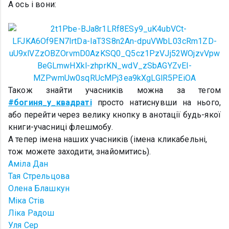
А ось і вони:
Також знайти учасників можна за тегом
#богиня_у_квадраті
просто натиснувши на нього,
або перейти через велику кнопку в анотації будь-якої
книги-учасниці флешмобу.
А тепер імена наших учасників (імена кликабельні,
тож можете заходити, знайомитись).
Аміла Дан
Тая Стрельцова
Олена Блашкун
Міка Стів
Ліка Радош
Уля Сер