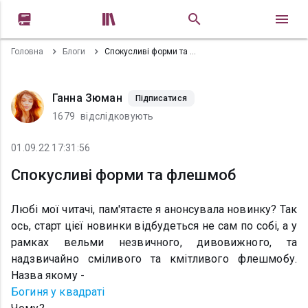


Головна
Блоги
Спокусливі форми та флешмоб
Ганна Зюман
Підписатися
1679
відслідковують
01.09.22 17:31:56
Спокусливі форми та флешмоб
Любі мої читачі, пам'ятаєте я анонсувала новинку? Так
ось, старт цієї новинки відбудеться не сам по собі, а у
рамках вельми незвичного, дивовижного, та
надзвичайно сміливого та кмітливого флешмобу.
Назва якому -
Богиня у квадраті