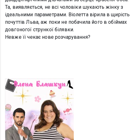
Та, виявляється, не всі чоловіки шукають жінку з
ідеальними параметрами. Віолетта вірила в щирість
почуттів Льва, аж поки не побачила його в обіймах
довгоногої стрункої білявки.
Невже її чекає нове розчарування?