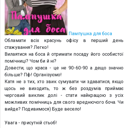
Пампушка для боса
Обламати всіх красунь офісу в перший день
стажування? Легко!
Вилаятися на боса й отримати посаду його особистої
помічниці? Чом би й ні?
Довести, що краса - це не 90-60-90 а дещо значно
більше? Пф! Організуємо!
Катя не з тих, хто звик сумувати чи здаватися, якщо
щось не виходить, то ж без роздумів приймає
черговий виклик долі - стати найкращою з усіх
можливих помічниць для свого вреднючого боча. Чи
вийде? Подивимося) Буде весело!
Увага - присутній стьоб!