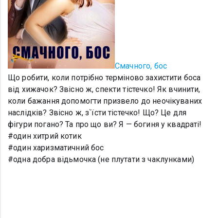
Смачного, бос
Що робити, коли потрібно терміново захистити боса
від хижачок? Звісно ж, спекти тістечко! Як вчинити,
коли бажання допомогти призвело до неочікуваних
наслідків? Звісно ж, з`їсти тістечко! Що? Це для
фігури погано? Та про що ви? Я — богиня у квадраті!
#один хитрий котик
#один харизматичний бос
#одна добра відьмочка (не плутати з чаклунками)