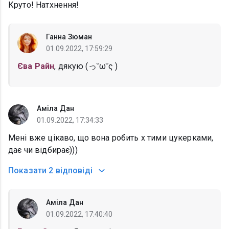
Круто! Натхнення!
Ганна Зюман
01.09.2022, 17:59:29
Єва Райн
, дякую (っ˘ω˘ς )
Аміла Дан
01.09.2022, 17:34:33
Мені вже цікаво, що вона робить х тими цукерками,
дає чи відбирає)))
Показати
2 відповіді
Аміла Дан
01.09.2022, 17:40:40