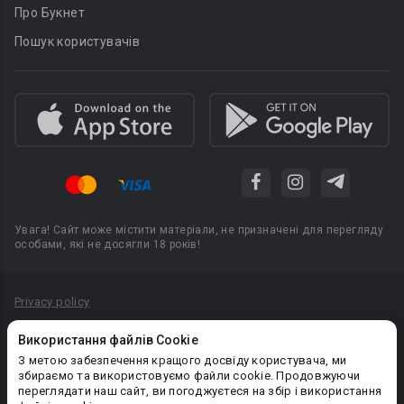
Про Букнет
Пошук користувачів
Увага! Сайт може містити матеріали, не призначені для перегляду
особами, які не досягли 18 років!
Privacy policy
Угода користувача
Використання файлів Cookie
Політика конфіденційності
З метою забезпечення кращого досвіду користувача, ми
збираємо та використовуємо файли cookie. Продовжуючи
Правила публікації авторського контенту
переглядати наш сайт, ви погоджуєтеся на збір і використання