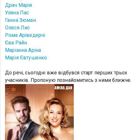
Драч Марія
Уляна Пас
Ганна Зюман
Олеся Лис
Рома Аріведерчі
Єва Райн
Маріанна Аріна
Марія Євтушенко
До речі, сьогодні вже відбувся старт перших трьох
учасників. Пропоную познайомитись з ними ближче.