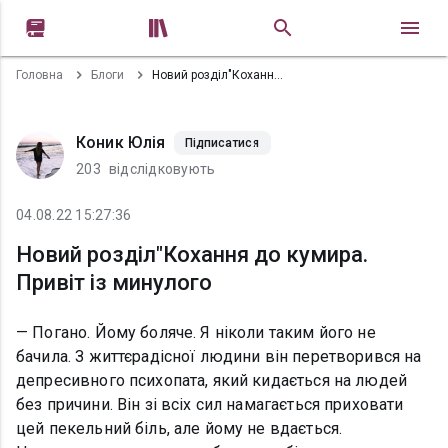


Головна
Блоги
Новий розділ"Кохання до кумира. Привіт із минулого
Коник Юлія
Підписатися
203
відслідковують
04.08.22 15:27:36
Новий розділ"Кохання до кумира.
Привіт із минулого
— Погано. Йому боляче. Я ніколи таким його не
бачила. З життєрадісної людини він перетворився на
депресивного психопата, який кидається на людей
без причини. Він зі всіх сил намагається приховати
цей пекельний біль, але йому не вдається.