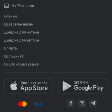
На PC версію
Новини
Правовласникам
Довідка для читача
Довідка для автора
Оплата
Про Букнет
Пошук користувачів