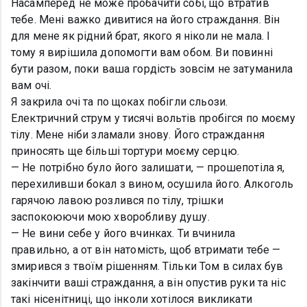
Насамперед не може пробачити собі, що втратив
тебе. Мені важко дивитися на його страждання. Він
для мене як рідний брат, якого я ніколи не мала. І
тому я вирішила допомогти вам обом. Ви повинні
бути разом, поки ваша гордість зовсім не затуманила
вам очі.
Я закрила очі та по щоках побігли сльози.
Електричний струм у тисячі вольтів пробігся по моєму
тілу. Мене ніби зламали знову. Його страждання
приносять ще більші тортури моєму серцю.
— Не потрібно було його залишати, — прошепотіла я,
перехиливши бокал з вином, осушила його. Алкоголь
гарячою лавою розлився по тілу, трішки
заспокоюючи мою хворобливу душу.
— Не вини себе у його вчинках. Ти вчинила
правильно, а от він натомість, щоб втримати тебе —
змирився з твоїм рішенням. Тільки Том в силах був
закінчити ваші страждання, а він опустив руки та ніс
такі нісенітниці, що інколи хотілося викликати