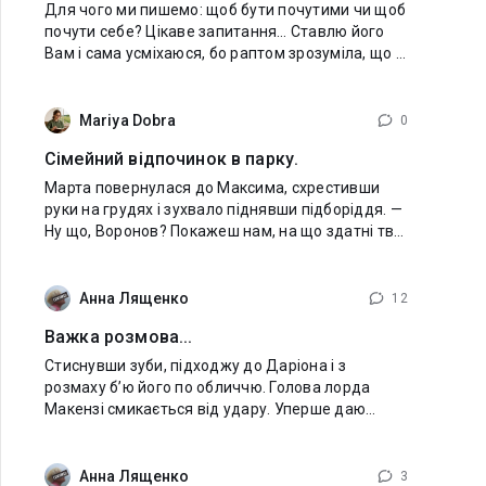
Для чого ми пишемо: щоб бути почутими чи щоб
почути себе? Цікаве запитання… Ставлю його
Вам і сама усміхаюся, бо раптом зрозуміла, що й
моя власна відповідь не така вже й однозначна.
А справді - для чого ми пишемо? Для
Mariya Dobra
0
Сімейний відпочинок в парку.
​Марта повернулася до Максима, схрестивши
руки на грудях і зухвало піднявши підборіддя. ​—
Ну що, Воронов? Покажеш нам, на що здатні твої
навички? Чи твій антикризовий менеджмент
працює лише з паперами в кабінеті? ​Максим
Анна Лященко
12
Важка розмова...
Стиснувши зуби, підходжу до Даріона і з
розмаху б’ю його по обличчю. Голова лорда
Макензі смикається від удару. Уперше даю
комусь ляпаса… Але сам не раз отримував, тож
досвід у мене є. Червона пляма розливається
обличчям
Анна Лященко
3