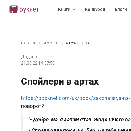
Книги
Конкурси
Блоги
Головна
Блоги
Спойлери в артах
Додано
21.05.22 19:37:50
Спойлери в артах
https://booknet.com/uk/book/zakohatisya-na
поворот?
"- Добре, ма, я запам’ятав. Якщо нічого в
- Справа одна поки що, Лео. На тебе заве