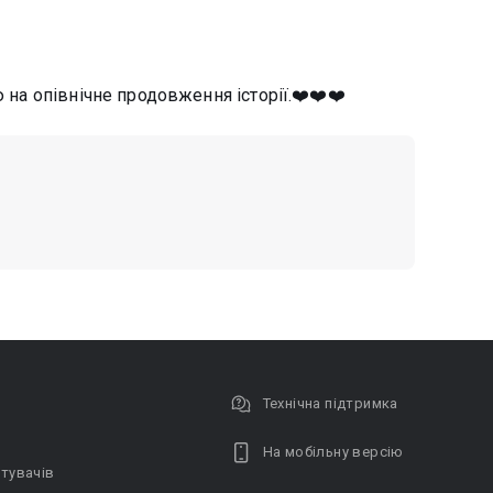
ю на опівнічне продовження історії.❤️❤️❤️
Технічна підтримка
На мобільну версію
тувачів