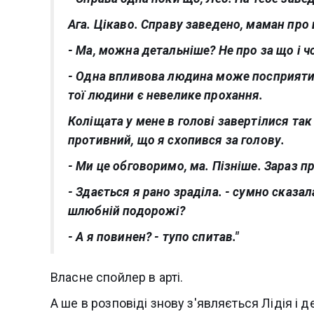
Ага. Цікаво. Справу заведено, маман про ц
- Ма, можна детальніше? Не про за що і ч
- Одна впливова людина може посприяти,
тої людини є невелике прохання.
Коліщата у мене в голові завертілися так 
противний, що я схопився за голову.
- Ми це обговоримо, ма. Пізніше. Зараз пр
- Здається я рано зраділа. - сумно сказал
шлюбній подорожі?
- А я повинен? - тупо спитав."
Власне спойлер в арті.
А ше в розповіді знову з'являється Лідія і 