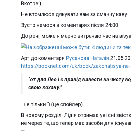
Вкотре:)
Не втомлюся дякувати вам за смачну каву і 
Зустрінемося в коментарях після 24:00
До речі, може я марно витрачаю час на візуа
Арт до коментаря
Русанова Наталія
21.05.20
https://booknet.com/uk/book/zakohatisya-na
"
от для Лео і є привід вивести на чисту во
свою кохану."
І не тільки її (це спойлер)
В новому розділі Лідія отримає уві сні звіст
не через те, що тепер має засоби для існува