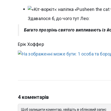
Здавалося б, до чого тут Лео:
Багато прозрінь святого випливають із йо
Ерік Хоффер
4 коментарів
Щоб залишити коментар, увійдіть в обліковий запис