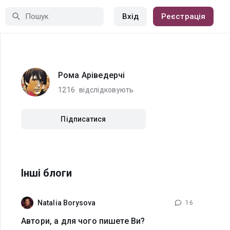
Вхід
Реєстрація
Рома Аріведерчі
1216
відслідковують
Підписатися
Інші блоги
Natalia Borysova
16
Автори, а для чого пишете Ви?