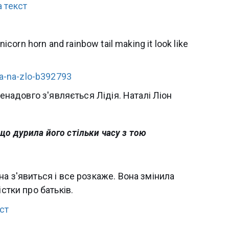
a-na-zlo-b392793
ненадовго з'являється Лідія. Наталі Ліон
 що дурила його стільки часу з тою
на з'явиться і все розкаже. Вона змінила
стки про батьків.