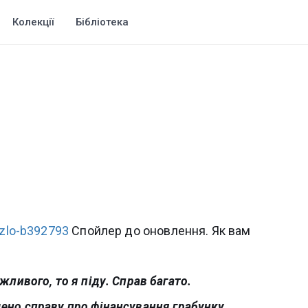
Колекції
Бібліотека
-zlo-b392793
Спойлер до оновлення. Як вам
ажливого, то я піду. Справ багато.
дено справу про фінансування грабунку.