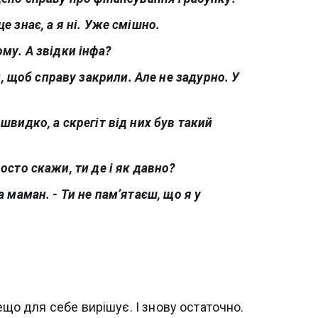
е знає, а я ні. Уже смішно.
ому. А звідки інфа?
 щоб справу закрили. Але не задурно. У
швидко, а скрегіт від них був такий
осто скажи, ти де і як давно?
а маман. - Ти не пам’ятаєш, що я у
дещо для себе вирішує. І знову остаточно.