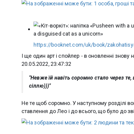
https://booknet.com/uk/book/zakohatisy
І ще один арт і спойлер - в оновленні знову 
20.05.2022, 23:47:32
"Невже їй навіть соромно стало через те,
сіллю)))"
Не те щоб соромно. У наступному розділі во
ставлення до Лео і до всього, що було до зві