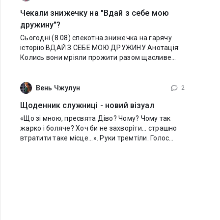
Чекали знижечку на "Вдай з себе мою
дружину"?
Сьогодні (8.08) спекотна знижечка на гарячу
історію ВДАЙ З СЕБЕ МОЮ ДРУЖИНУ Анотація:
Колись вони мріяли прожити разом щасливе
життя. Але доля в обличчі її батька змінила все.
Вони зустрілися знову лише через багато років,
Вень Чжулун
2
Щоденник служниці - новий візуал
«Що зі мною, пресвята Діво? Чому? Чому так
жарко і боляче? Хоч би не захворіти... страшно
втратити таке місце...». Руки тремтіли. Голос
зривався, горло ніби стискало. В церкві було
напівтемно. Святі уважно, наче співчутливо,