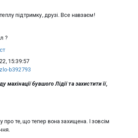
теплу підтримку, друзі. Все навзаєм!
л ?
22, 15:39:57
-zlo-b392793
ду махінації бувшого Лідії та захистити її,
ку про те, що тепер вона захищена. І зовсім
ння.