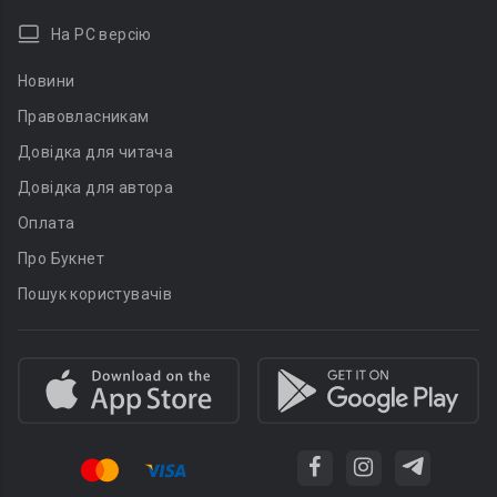
На PC версію
Новини
Правовласникам
Довідка для читача
Довідка для автора
Оплата
Про Букнет
Пошук користувачів