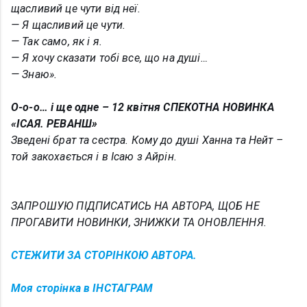
щасливий це чути від неї.
— Я щасливий це чути.
— Так само, як і я.
— Я хочу сказати тобі все, що на душі…
— Знаю
».
О-о-о… і ще одне –
12 квітня
СПЕКОТНА НОВИНКА
«ІСАЯ. РЕВАНШ»
Зведені брат та сестра. Кому до душі Ханна та Нейт –
той закохається і в Ісаю з Айрін.
ЗАПРОШУЮ ПІДПИСАТИСЬ НА АВТОРА, ЩОБ НЕ
ПРОГАВИТИ НОВИНКИ, ЗНИЖКИ ТА ОНОВЛЕННЯ.
СТЕЖИТИ ЗА СТОРІНКОЮ АВТОРА.
Моя сторінка
в
ІНСТАГРАМ