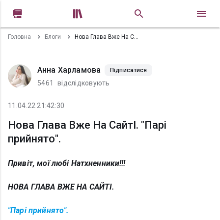


Головна
Блоги
Нова Глава Вже На СайтІ. "Парі прийнято".
Анна Харламова
Підписатися
5461
відслідковують
11.04.22 21:42:30
Нова Глава Вже На СайтІ. "Парі
прийнято".
Привіт, мої любі Натхненники!!!
НОВА ГЛАВА ВЖЕ НА САЙТІ.
"Парі прийнято".