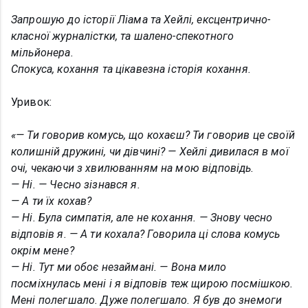
Запрошую до історії Ліама та Хейлі, ексцентрично-
класної журналістки, та шалено-спекотного
мільйонера.
Спокуса, кохання та цікавезна історія кохання.
Уривок:
«
— Ти говорив комусь, що кохаєш? Ти говорив це своїй
колишній дружині, чи дівчині? — Хейлі дивилася в мої
очі, чекаючи з хвилюванням на мою відповідь.
— Ні. — Чесно зізнався я.
— А ти їх кохав?
— Ні. Була симпатія, але не кохання. — Знову чесно
відповів я. — А ти кохала? Говорила ці слова комусь
окрім мене?
— Ні. Тут ми обоє незаймані. — Вона мило
посміхнулась мені і я відповів теж щирою посмішкою.
Мені полегшало. Дуже полегшало. Я був до знемоги