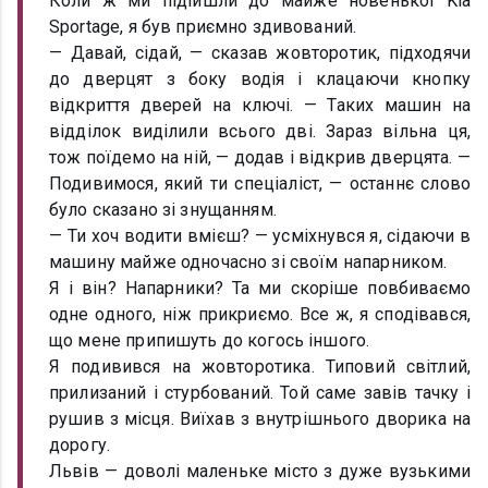
Коли ж ми підійшли до майже новенької Kia
Sportage, я був приємно здивований.
— Давай, сідай, — сказав жовторотик, підходячи
до дверцят з боку водія і клацаючи кнопку
відкриття дверей на ключі. — Таких машин на
відділок виділили всього дві. Зараз вільна ця,
тож поїдемо на ній, — додав і відкрив дверцята. —
Подивимося, який ти спеціаліст, — останнє слово
було сказано зі знущанням.
— Ти хоч водити вмієш? — усміхнувся я, сідаючи в
машину майже одночасно зі своїм напарником.
Я і він? Напарники? Та ми скоріше повбиваємо
одне одного, ніж прикриємо. Все ж, я сподівався,
що мене припишуть до когось іншого.
Я подивився на жовторотика. Типовий світлий,
прилизаний і стурбований. Той саме завів тачку і
рушив з місця. Виїхав з внутрішнього дворика на
дорогу.
Львів — доволі маленьке місто з дуже вузькими