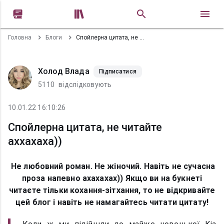


Головна
Блоги
Спойлерна цитата, не читайте аххахаха))
Холод Влада
Підписатися
5110
відслідковують
10.01.22 16:10:26
Спойлерна цитата, не читайте
аххахаха))
Не любовний роман. Не жіночий. Навіть не сучасна
проза напевно ахахахах)) Якщо ви на букнеті
читаєте тільки кохання-зітхання, то не відкривайте
цей блог і навіть не намагайтесь читати цитату!