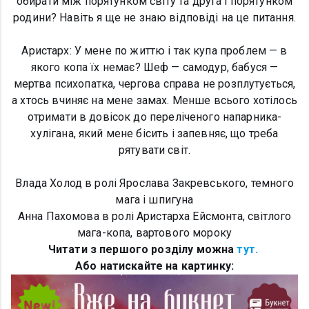
обирати між порятунком світу та друга і порятунком
родини? Навіть я ще не знаю відповіді на це питання.
Аристарх: У мене по життю і так купа проблем — в
якого копа їх немає? Шеф — самодур, бабуся —
мертва психопатка, чергова справа не розплутується,
а хтось вчиняє на мене замах. Менше всього хотілось
отримати в довісок до переліченого напарника-
хулігана, який мене бісить і запевняє, що треба
рятувати світ.
Влада Холод в ролі Ярослава Закревського, темного
мага і шпигуна
Анна Пахомова в ролі Аристарха Ейсмонта, світлого
мага-копа, вартового мороку
Читати з першого розділу можна
тут.
Або натискайте на картинку: