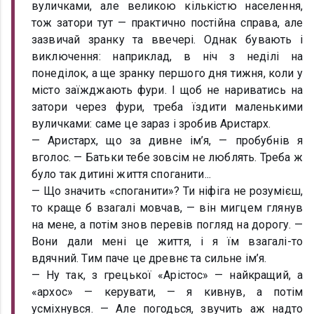
вуличками, але великою кількістю населення,
тож затори тут — практично постійна справа, але
зазвичай зранку та ввечері. Однак бувають і
виключення: наприклад, в ніч з неділі на
понеділок, а ще зранку першого дня тижня, коли у
місто заїжджають фури. І щоб не нариватись на
затори через фури, треба їздити маленькими
вуличками: саме це зараз і зробив Аристарх.
— Аристарх, що за дивне ім’я, — пробубнів я
вголос. — Батьки тебе зовсім не люблять. Треба ж
було так дитині життя споганити...
— Що значить «споганити»? Ти ніфіга не розумієш,
то краще б взагалі мовчав, — він мигцем глянув
на мене, а потім знов перевів погляд на дорогу. —
Вони дали мені це життя, і я їм взагалі-то
вдячний. Тим паче це древнє та сильне ім’я.
— Ну так, з грецької «Арістос» — найкращий, а
«архос» — керувати, — я кивнув, а потім
усміхнувся. — Але погодься, звучить аж надто