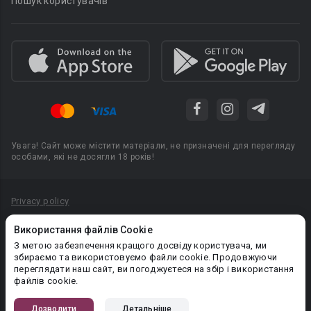
Пошук користувачів
Увага! Сайт може містити матеріали, не призначені для перегляду
особами, які не досягли 18 років!
Privacy policy
Угода користувача
Використання файлів Cookie
Політика конфіденційності
З метою забезпечення кращого досвіду користувача, ми
збираємо та використовуємо файли cookie. Продовжуючи
Правила публікації авторського контенту
переглядати наш сайт, ви погоджуєтеся на збір і використання
файлів cookie.
PR-вiддiл: pr@booknet.com
Дозволити
Детальніше