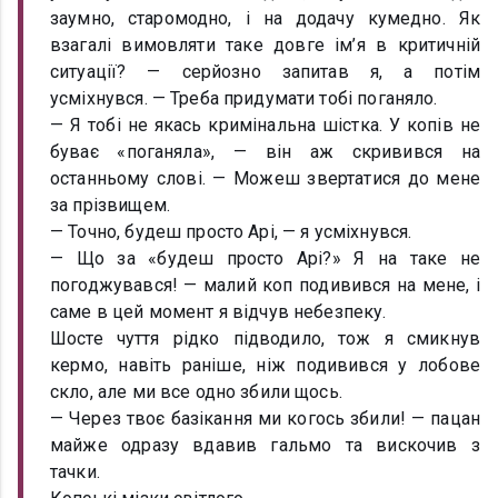
заумно, старомодно, і на додачу кумедно. Як
взагалі вимовляти таке довге ім’я в критичній
ситуації? — серйозно запитав я, а потім
усміхнувся. — Треба придумати тобі поганяло.
— Я тобі не якась кримінальна шістка. У копів не
буває «поганяла», — він аж скривився на
останньому слові. — Можеш звертатися до мене
за прізвищем.
— Точно, будеш просто Арі, — я усміхнувся.
— Що за «будеш просто Арі?» Я на таке не
погоджувався! — малий коп подивився на мене, і
саме в цей момент я відчув небезпеку.
Шосте чуття рідко підводило, тож я смикнув
кермо, навіть раніше, ніж подивився у лобове
скло, але ми все одно збили щось.
— Через твоє базікання ми когось збили! — пацан
майже одразу вдавив гальмо та вискочив з
тачки.