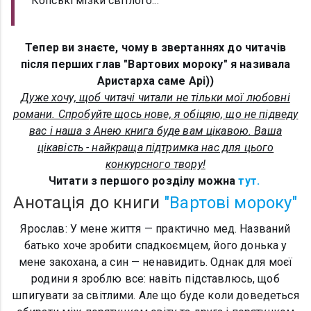
Копські мізки світлого...
Тепер ви знаєте, чому в звертаннях до читачів
після перших глав "Вартових мороку" я називала
Аристарха саме Арі))
Дуже хочу, щоб читачі читали не тільки мої любовні
романи. Спробуйте щось нове, я обіцяю, що не підведу
вас і наша з Анею книга буде вам цікавою. Ваша
цікавість - найкраща підтримка нас для цього
конкурсного твору!
Читати з першого розділу можна
тут.
Анотація до книги
"Вартові мороку"
Ярослав: У мене життя — практично мед. Названий
батько хоче зробити спадкоємцем, його донька у
мене закохана, а син — ненавидить. Однак для моєї
родини я зроблю все: навіть підставлюсь, щоб
шпигувати за світлими. Але що буде коли доведеться