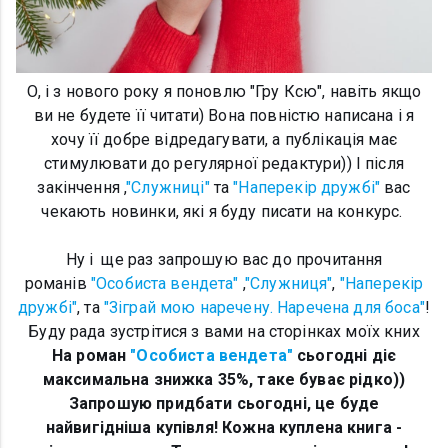
О, і з нового року я поновлю "Гру Ксю", навіть якщо
ви не будете її читати) Вона повністю написана і я
хочу її добре відредагувати, а публікація має
стимулювати до регулярної редактури)) І після
закінчення ,
"Служниці"
та
"Наперекір дружбі"
вас
чекають новинки, які я буду писати на конкурс.
Ну і ще раз запрошую вас до прочитання
романів
"Особиста вендета"
,
"Служниця"
,
"Наперекір
дружбі"
, та
"Зіграй мою наречену. Наречена для боса"
!
Буду рада зустрітися з вами на сторінках моїх кних
На роман
"Особиста вендета"
сьогодні діє
максимальна знижка 35%, таке буває рідко))
Запрошую придбати сьогодні, це буде
найвигідніша купівля! Кожна куплена книга -