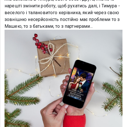
нарешті змінити роботу, щоб рухатись далі, і Тимура -
веселого і талановитого керівника, який через свою
зовнішню несерйозність постійно має проблеми то з
Машею, то з батьками, то з партнерами...