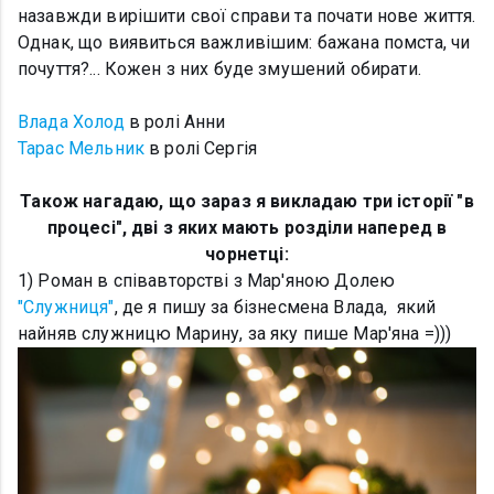
назавжди вирішити свої справи та почати нове життя.
Однак, що виявиться важливішим: бажана помста, чи
почуття?... Кожен з них буде змушений обирати.
Влада Холод
в ролі Анни
Тарас Мельник
в ролі Сергія
Також нагадаю, що зараз я викладаю три історії "в
процесі", дві з яких мають розділи наперед в
чорнетці:
1) Роман в співавторстві з Мар'яною Долею
"Служниця"
, де я пишу за бізнесмена Влада, який
найняв служницю Марину, за яку пише Мар'яна =)))