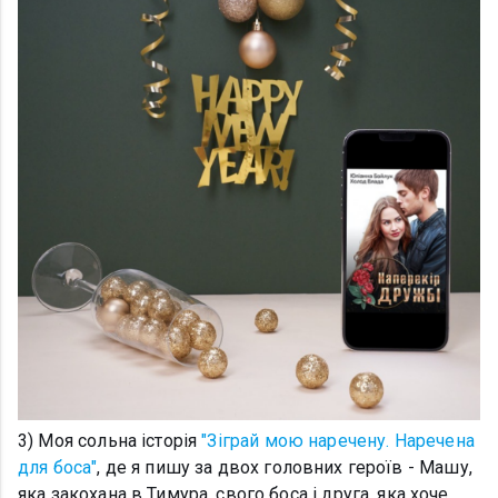
3) Моя сольна історія
"Зіграй мою наречену. Наречена
для боса"
, де я пишу за двох головних героїв - Машу,
яка закохана в Тимура, свого боса і друга, яка хоче