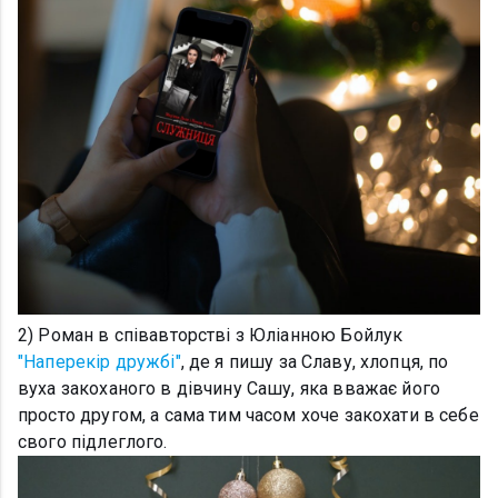
2) Роман в співавторстві з Юліанною Бойлук
"Наперекір дружбі"
, де я пишу за Славу, хлопця, по
вуха закоханого в дівчину Сашу, яка вважає його
просто другом, а сама тим часом хоче закохати в себе
свого підлеглого.