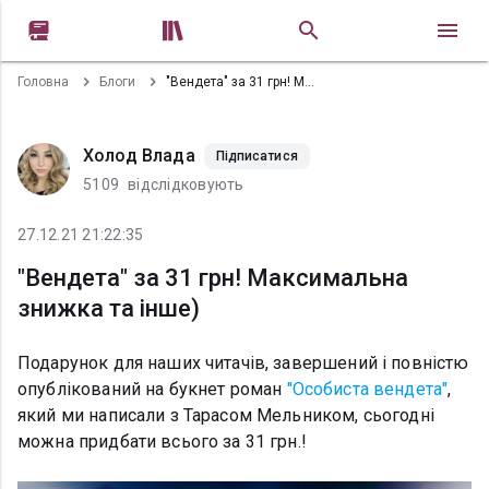


Головна
Блоги
"Вендета" за 31 грн! Максимальна знижка та інше)
Холод Влада
Підписатися
5109
відслідковують
27.12.21 21:22:35
"Вендета" за 31 грн! Максимальна
знижка та інше)
Подарунок для наших читачів, завершений і повністю
опублікований на букнет роман
"Особиста вендета"
,
який ми написали з Тарасом Мельником, сьогодні
можна придбати всього за 31 грн.!