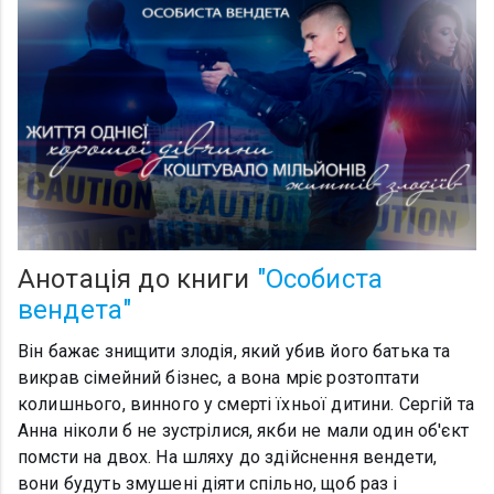
Анотація до книги
"Особиста
вендета"
Він бажає знищити злодія, який убив його батька та
викрав сімейний бізнес, а вона мріє розтоптати
колишнього, винного у смерті їхньої дитини. Сергій та
Анна ніколи б не зустрілися, якби не мали один об'єкт
помсти на двох. На шляху до здійснення вендети,
вони будуть змушені діяти спільно, щоб раз і