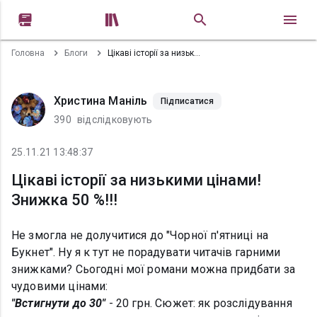


Головна
Блоги
Цікаві історії за низькими цінами! Знижка 50 %!!!
Христина Маніль
Підписатися
390
відслідковують
25.11.21 13:48:37
Цікаві історії за низькими цінами!
Знижка 50 %!!!
Не змогла не долучитися до "Чорної п'ятниці на
Букнет". Ну я к тут не порадувати читачів гарними
знижками? Сьогодні мої романи можна придбати за
чудовими цінами:
"Встигнути до 30"
- 20 грн. Сюжет: як розслідування