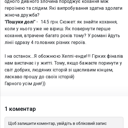
одного дивного злочина породжує кохання між
героїнею та слідим. Які випробування здатна здолати
жіноча дружба?
"Пошуки долі"
- 14.5 грн. Сюжет: як знайти кохання,
коли у нього уже не віриш. Як повернути перше
кохання, втрачене багато років тому? У романі йдуть
лінії одразу 4 головних різних героїв.
І на останок....Я обожнюю Хеппі-енди!!! Гірких фіналів
нам вистачає і у житті. Тому, якщо бажаєте поринути у
світ добрих, людяних історій зі щасливим кінцем,
ласкаво прошу до своїх історій)
Гарного усім дня!))
1 коментар
Щоб залишити коментар, увійдіть в обліковий запис