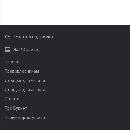
Технічна підтримка
На PC версію
Новини
Правовласникам
Довідка для читача
Довідка для автора
Оплата
Про Букнет
Пошук користувачів