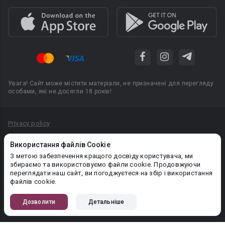
Увага! Сайт може містити матеріали, не призначені для перегляду
особами, які не досягли 18 років!
Privacy policy
Угода користувача
Використання файлів Cookie
Політика конфіденційності
З метою забезпечення кращого досвіду користувача, ми
збираємо та використовуємо файли cookie. Продовжуючи
Правила публікації авторського контенту
переглядати наш сайт, ви погоджуєтеся на збір і використання
файлів cookie.
PR-вiддiл: pr@booknet.com
Дозволити
Детальніше
© 2026 Booknet. Всі права захищено.