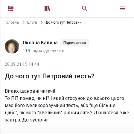


Головна
Блоги
До чого тут Петровий тесть?
Оксана Калина
Підписатися
119
відслідковують
28.09.21 15:14:44
До чого тут Петровий тесть?
Вітаю, шановні читачі!
То ПП помер, чи ні? І який стосунок до всього цього
має його великорозумний тесть, або "ще більше
цабе", як його "звеличив" рідний зять? Дізнаєтеся вже
завтра. До зустрічі!