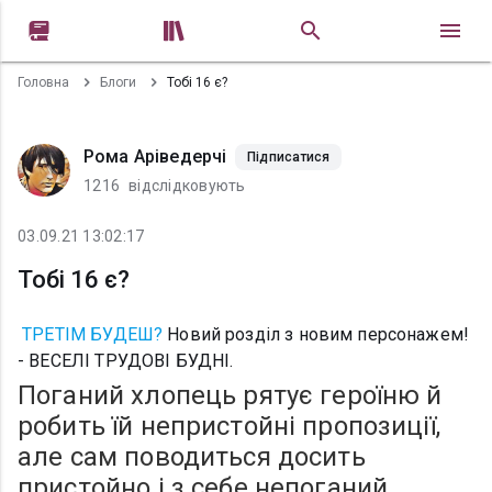


Головна
Блоги
Тобі 16 є?
Рома Аріведерчі
Підписатися
1216
відслідковують
03.09.21 13:02:17
Тобі 16 є?
ТРЕТІМ БУДЕШ?
Новий розділ з новим персонажем!
- ВЕСЕЛІ ТРУДОВІ БУДНІ.
Поганий хлопець рятує героїню й
робить їй непристойні пропозиції,
але сам поводиться досить
пристойно і з себе непоганий,