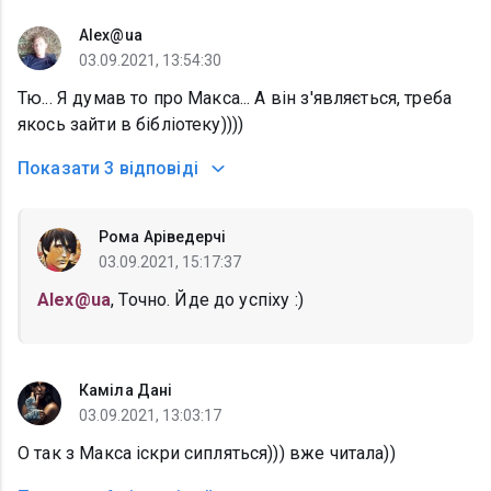
Alex@ua
03.09.2021, 13:54:30
Тю... Я думав то про Макса... А він з'являється, треба
якось зайти в бібліотеку))))
Показати
3 відповіді
Рома Аріведерчі
03.09.2021, 15:17:37
Alex@ua
, Точно. Йде до успіху :)
Каміла Дані
03.09.2021, 13:03:17
О так з Макса іскри сипляться))) вже читала))