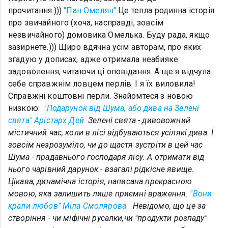
прочитання.)))
"Пан Омелян"
Це тепла родинна історія
про звичайного (хоча, насправді, зовсім
незвичайного) домовика Омелька. Буду рада, якщо
зазирнете.))) Щиро вдячна усім авторам, про яких
згадую у дописах, адже отримала неабияке
задоволення, читаючи ці оповідання. А ще я відчула
себе справжнім ловцем перлів. І я їх виловила!
Справжні коштовні перли. Знайомтеся з новою
низкою:
"Подарунок від Шума, або дива на Зелені
свята" Арістарх Дей
Зелені свята - дивовожний
містичний час, коли в лісі відбуваються усілякі дива. І
зовсім незрозуміло, чи до щастя зустріти в цей час
Шума - прадавнього господаря лісу. А отримати від
нього чарівний дарунок - взагалі рідкісне явище.
Цікава, динамічна історія, написана прекрасною
мовою, яка залишить лише приємні враження.
"Вони
крали любов" Міла Смолярова
Невідомо, що це за
створіння - чи міфічні русалки,чи "продукти розпаду"