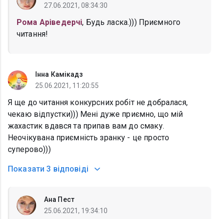
27.06.2021, 08:34:30
Рома Аріведерчі
, Будь ласка.))) Приємного
читання!
Інна Камікадз
25.06.2021, 11:20:55
Я ще до читання конкурсних робіт не добралася,
чекаю відпустки))) Мені дуже приємно, що мій
жахастик вдався та припав вам до смаку.
Неочікувана приємність зранку - це просто
суперово)))
Показати
3 відповіді
Ана Пест
25.06.2021, 19:34:10