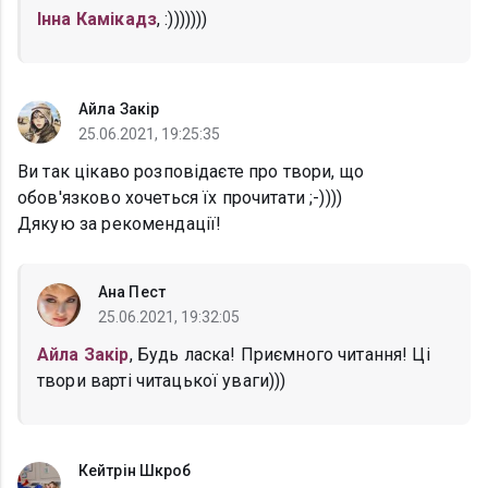
Інна Камікадз
, :)))))))
Айла Закір
25.06.2021, 19:25:35
Ви так цікаво розповідаєте про твори, що
обов'язково хочеться їх прочитати ;-))))
Дякую за рекомендації!
Ана Пест
25.06.2021, 19:32:05
Айла Закір
, Будь ласка! Приємного читання! Ці
твори варті читацької уваги)))
Кейтрін Шкроб