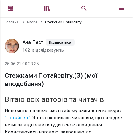


Головна
Блоги
Стежками Потайсвіту.(3) (мої вподобання)
Ана Пест
Підписатися
162
відслідковують
25.06.21 00:23:35
Стежками Потайсвіту.(3) (мої
вподобання)
Вітаю всіх авторів та читачів!
Непомітно спливає час прийому заявок на конкурс
"Потайсвіт"
. Я так захопилась читанням, що заледве
встигла відправити туди і своє оповідання.
Користуючись нагодою, запрошую до