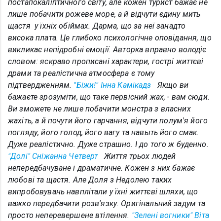
постапокаліптичного світу, але кожен турист бажає не
лише побачити рожеве море, а й відчути єдину мить
щастя у їхніх обіймах. Дарма, що за неї занадто
висока плата. Це глибоко психологічне оповідання, що
викликає непідробні емоції. Авторка вправно володіє
словом: яскраво прописані характери, гострі життєві
драми та реалістична атмосфера є тому
підтвердженням.
"Біжи!" Інна Камікадз
Якщо ви
бажаєте зрозуміти, що таке первісний жах, - вам сюди.
Ви зможете не лише побачити монстра з власних
жахіть, а й почути його гарчання, відчути полум'я його
погляду, його голод, його вагу та навыть його смак.
Дуже реалістично. Дуже страшно. І до того ж буденно.
"Долі" Сніжанна Четверт
Життя трьох людей
непередбачуване і драматичне. Кожен з них бажає
любові та щастя. Але Доля з Недолею таких
випробовувань навплітали у їхні життєві шляхи, що
важко передбачити розв'язку. Оригінальний задум та
просто неперевершене втілення.
"Зелені вогники" Віта