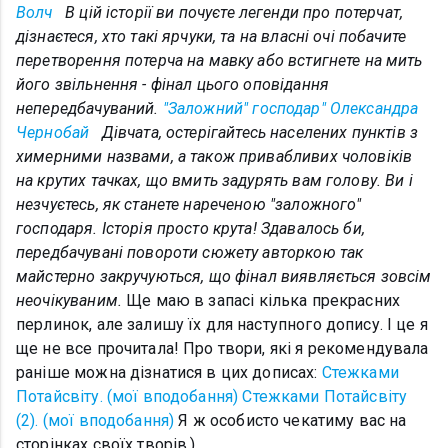
Волч
В цій історії ви почуєте легенди про потерчат,
дізнаєтеся, хто такі ярчуки, та на власні очі побачите
перетворення потерча на мавку або встигнете на мить
його звільнення - фінал цього оповідання
непередбачуваний.
"Заложний" господар" Олександра
Чернобай
Дівчата, остерігайтесь населених пунктів з
химерними назвами, а також привабливих чоловіків
на крутих тачках, що вмить задурять вам голову. Ви і
незчуєтесь, як станете нареченою "заложного"
господаря. Історія просто крута! Здавалось би,
передбачувані повороти сюжету авторкою так
майстерно закручуються, що фінал виявляється зовсім
неочікуваним.
Ще маю в запасі кілька прекрасних
перлинок, але залишу їх для наступного допису. І це я
ще не все прочитала! Про твори, які я рекомендувала
раніше можна дізнатися в цих дописах:
Стежками
Потайсвіту. (мої вподобання)
Стежками Потайсвіту
(2). (мої вподобання)
Я ж особисто чекатиму вас на
сторінках своїх творів.)