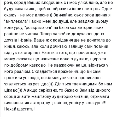
речі, серед Ваших вподобань є і моє улюблене, але не
буду казати яке, щоб не образити інших авторів. Одне
скажу - не моє власне:)) Звичайно. своє оповідання я
"виплекала" і воно мені до душі, але завдяки цьому
конкурсу, "розкрила очі" на багатьох авторів, яких
раніше не читала. Тепер залюбки долучаюсь до їх
друзів і фанів. Ваше ж оповідання ще не дочитала до
кінця, каюсь, але коли дочитаю залишу свій повний
відгук на сторінці. Навіть з того, що прочитала, уже
можу сказати, що написане воно з душею, щиро та
по-доброму казково. Не зважаючи на це, віриться у
його реалізм. Складається враження, що Ви самі
прожили усі події, оскільки усе чітко прописано і
уявляється на раз-два:))) Діліться таємницями, бо нам
цікаво:))) А якщо серйозно, то бажаю Вам від щирого
серця знайти маштабну аудиторію читачів, отримати
визнання, як автора, ну і, звісно, успіху у конкурсі!!!
Нехай щастить!