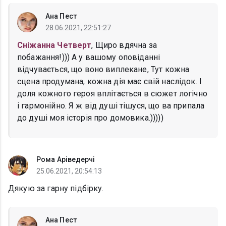
Ана Пест
28.06.2021, 22:51:27
Сніжанна Четверт
, Щиро вдячна за
побажання!))) А у вашому оповіданні
відчувається, що воно виплекане, Тут кожна
сцена продумана, кожна дія має свій наслідок. І
доля кожного героя вплітається в сюжет логічно
і гармонійно. Я ж від душі тішуся, що ва припала
до душі моя історія про домовика.)))))
Рома Аріведерчі
25.06.2021, 20:54:13
Дякую за гарну підбірку.
Ана Пест