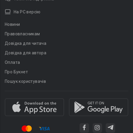
На PC версію
Новини
Правовласникам
Довідка для читача
Довідка для автора
Оплата
Про Букнет
Пошук користувачів