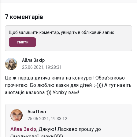
7 коментарів
Щоб залишити коментар, увійдіть в обліковий запис
Увійти
Айла Закір
25.06.2021, 19:28:31
Це ж перша дитяча книга на конкурсі! Обов'язково
прочитаю. Бо люблю казки для дітей. ;-)))) А тут навіть
анотація казкова.:))) Успіху вам!
Ана Пест
25.06.2021, 19:33:12
Айла Закір
, Дякую! Ласкаво прошу до
Омелькової казки!)))))