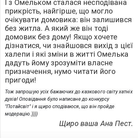
І з Омельком сталася несподівана
прикрість, найгірше, що могло
очікувати домовика: він залишився
без житла. А який же він тоді
домовик без дому! Якщо хочете
дізнатися, чи знайшовся вихід з цієї
халепи і які зміни в житті Омелька
дадуть йому зрозуміти власне
призначення, нумо читати його
пригоди!
Тож запрошую усіх бажаючих до казкового світу хатніх
духів!
Оповідання було написане до конкурсу
"Потайсвіт" і я щиро сподіваюся, що він пройде
модерацію.))))
Щиро ваша Ана Пест.