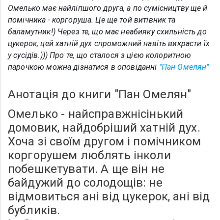
Омелько має найліпшого друга, а по сумісництву ще й
помічника - коргоруша. Це ще той витівник та
баламутник!) Через те, що має неабияку схильність до
цукерок, цей хатній дух спроможний навіть викрасти їх
у сусідів.)))
Про те, що сталося з цією колоритною
парочкою можна дізнатися в оповіданні
"Пан Омелян"
Анотація до книги "Пан Омелян"
Омелько - найсправжнісінький
домовик, найдобріший хатній дух.
Хоча зі своїм другом і помічником
коргорушем люблять інколи
побешкетувати. А ще він не
байдужий до солодощів: не
відмовиться ані від цукерок, ані від
бубликів.