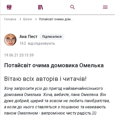


Головна
Блоги
Потайсвіт очима домовика Омелька
Ана Пест
Підписатися
162
відслідковують
19.06.21 20:15:59
Потайсвіт очима домовика Омелька
Вітаю всіх авторів і читачів!
Хочу запросити усіх до пригод найзвичайнісінького
домовика Омелька. Хоча, вибачте, пана Омеляна. Він
дуже добрий, щирий та зовсім не любить панібратства,
а коли до нього ставляться з пошаною та називають
паном Омеляном - випромінює чисту радість.)))