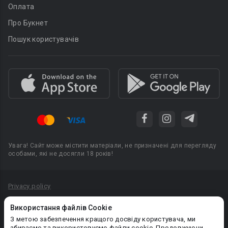
Оплата
Про Букнет
Пошук користувачів
Увага! Сайт може містити матеріали, не призначені для перегляду
особами, які не досягли 18 років!
Privacy policy
Угода користувача
Використання файлів Cookie
Політика конфіденційності
З метою забезпечення кращого досвіду користувача, ми
збираємо та використовуємо файли cookie. Продовжуючи