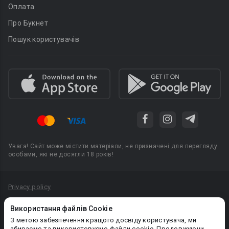
Оплата
Про Букнет
Пошук користувачів
Увага! Сайт може містити матеріали, не призначені для перегляду
особами, які не досягли 18 років!
Privacy policy
Угода користувача
Використання файлів Cookie
Політика конфіденційності
З метою забезпечення кращого досвіду користувача, ми
збираємо та використовуємо файли cookie. Продовжуючи