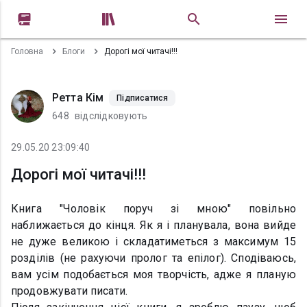


Головна
Блоги
Дорогі мої читачі!!!
Ретта Кім
Підписатися
648
відслідковують
29.05.20 23:09:40
Дорогі мої читачі!!!
Книга "Чоловік поруч зі мною" повільно
наближається до кінця. Як я і планувала, вона вийде
не дуже великою і складатиметься з максимум 15
розділів (не рахуючи пролог та епілог). Сподіваюсь,
вам усім подобається моя творчість, адже я планую
продовжувати писати.