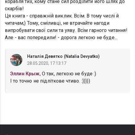
корабля тих, кому стане сил розділити його шлях до
скарбів!
Ця книга - справжній виклик. Всім. В тому числі й
читачам;) Тому, сміливці, не втрачайте нагоди
випробувати свої сили та уяву. Всім гарного читання!
Але - вас попередили! - дорога легкою не буде...
Наталія Девятко (Natalia Devyatko)
28.05.2020, 17:13:17
Эллин Крыж
, О так, легкою не буде :)
І то точно не підліткове чтиво. :)))))