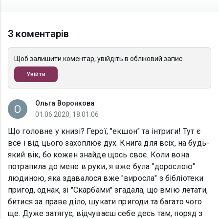
3 коментарів
Щоб залишити коментар, увійдіть в обліковий запис
Увійти
Ольга Воронкова
01.06.2020, 18:01:06
Що головне у книзі? Герої, "екшон" та інтриги! Тут є
все і від цього захоплює дух. Книга для всіх, на будь-
який вік, бо кожен знайде щось своє. Коли вона
потрапила до мене в руки, я вже була "дорослою"
людиною, яка здавалося вже "виросла" з бібліотеки
пригод, однак, зі "Скарбами" згадала, що вмію летати,
битися за праве діло, шукати пригоди та багато чого
ще. Дуже затягує, відчуваєш себе десь там, поряд з