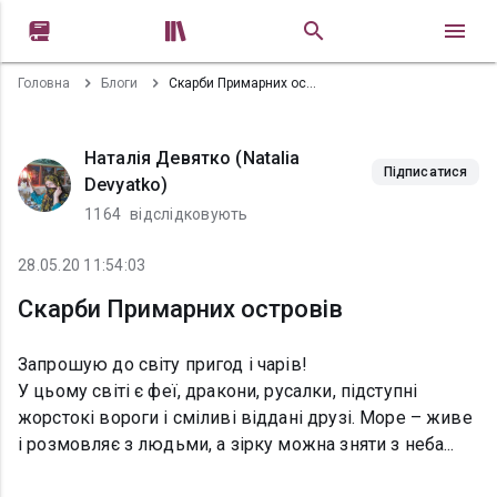


Головна
Блоги
Скарби Примарних островів
Наталія Девятко (Natalia
Підписатися
Devyatko)
1164
відслідковують
28.05.20 11:54:03
Скарби Примарних островів
Запрошую до світу пригод і чарів!
У цьому світі є феї, дракони, русалки, підступні
жорстокі вороги і сміливі віддані друзі. Море – живе
і розмовляє з людьми, а зірку можна зняти з неба...