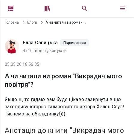


Головна
Блоги
А чи читали ви роман "Викрадач мого повітря"?
Елла Савицька
Підписатися
4716
відслідковують
05.05.20 18:56:35
А чи читали ви роман "Викрадач мого
повітря"?
Якщо ні, то гадаю вам буде цікаво зазирнути в цю
захопливу історію талановитого автора Хелен Соул!
Тиснемо на обкладинку!)))
Анотація до книги "Викрадач мого