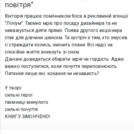
повітря"
Вікторія працює помічником боса в рекламній агенції
"Ліліум". Таємно мріє про посаду дизайнера та не
наважується діяти прямо. Поява другого акціонера
стає для дівчини шансом. Та зустріч з тим, хто змусив
її страждати колись, змінить плани. Всі надії на
спокійне життя зникнуть зі сном.
Дівчині доведеться обирати: мрія чи гордість. Адже
важко поступитися, коли почуття переповнюють.
Питання лише які: кохання чи ненависть?
У творі:
сильні герої
таємниці минулого
сильні почуття
КНИГУ ЗАКІНЧЕНО!