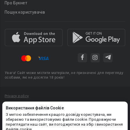
Про Букнет
Пошук користувачів
Увага! Сайт може містити матеріали, не призначені для перегляду
особами, які не досягли 18 років!
Privacy policy
Угода користувача
Використання файлів Cookie
Політика конфіденційності
З метою забезпечення кращого досвіду користувача, ми
збираємо та використовуємо файли cookie. Продовжуючи
Правила публікації авторського контенту
переглядати наш сайт, ви погоджуєтеся на збір і використання
файлів cookie.