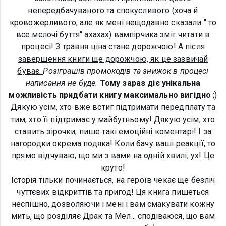
непередбачуваного та спокусливого (хоча й
кровожерливого, але як мені нещодавно сказали " то
все мєлочі буття" ахахах) вампірчика зміг читати в
процесі!
З травня ціна стане дорожчою! А після
завершення книги ще дорожчою, як це зазвичай
буває.
Розіграшів промокодів та знижок в процесі
написання не буде.
Тому зараз діє унікальна
можливість придбати книгу максимально вигідно
;)
Дякую усім, хто вже встиг підтримати передплату та
тим, хто її підтримає у майбутньому! Дякую усім, хто
ставить зірочки, пише такі емоційні коментарі! І за
нагородки окрема подяка! Коли бачу ваші реакції, то
прямо відчуваю, що ми з вами на одній хвилі, ух! Це
круто!
Історія тільки починається, на героїв чекає ще безліч
чуттєвих відкриттів та пригод! Ця книга пишеться
неспішно, дозволяючи і мені і вам смакувати кожну
мить, що розділяє Драк та Мел... сподіваюся, що вам