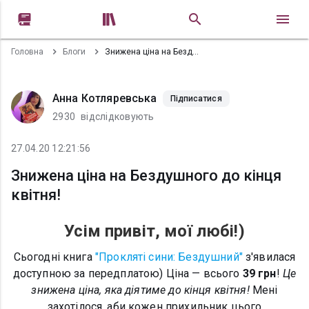


Головна
Блоги
Знижена ціна на Бездушного до кінця квітня!
Анна Котляревська
Підписатися
2930
відслідковують
27.04.20 12:21:56
Знижена ціна на Бездушного до кінця
квітня!
Усім привіт, мої любі!)
Сьогодні книга
"Прокляті сини: Бездушний"
з'явилася
доступною за передплатою) Ціна — всього
39 грн
!
Це
знижена ціна, яка діятиме до кінця квітня!
Мені
захотілося, аби кожен прихильник цього