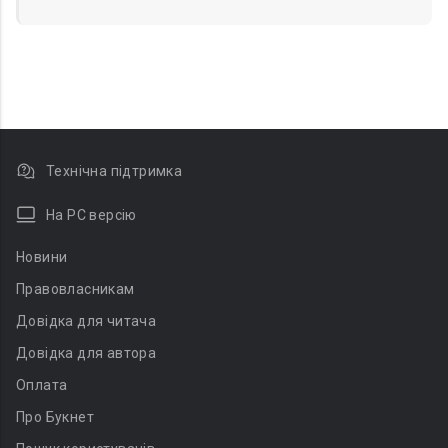
Технічна підтримка
На PC версію
Новини
Правовласникам
Довідка для читача
Довідка для автора
Оплата
Про Букнет