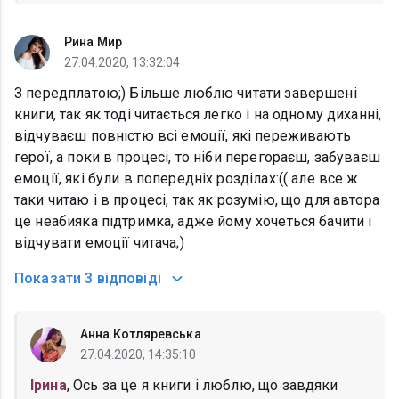
Рина Мир
27.04.2020, 13:32:04
З передплатою;) Більше люблю читати завершені
книги, так як тоді читається легко і на одному диханні,
відчуваєш повністю всі емоції, які переживають
герої, а поки в процесі, то ніби перегораєш, забуваєш
емоції, які були в попередніх розділах:(( але все ж
таки читаю і в процесі, так як розумію, що для автора
це неабияка підтримка, адже йому хочеться бачити і
відчувати емоції читача;)
Показати
3 відповіді
Анна Котляревська
27.04.2020, 14:35:10
Ірина
, Ось за це я книги і люблю, що завдяки