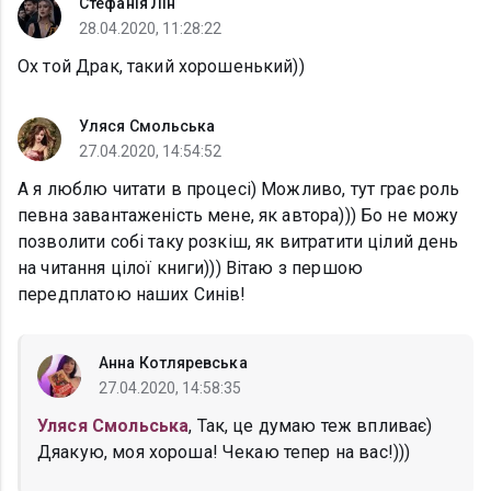
Стефанія Лін
28.04.2020, 11:28:22
Ох той Драк, такий хорошенький))
Уляся Смольська
27.04.2020, 14:54:52
А я люблю читати в процесі) Можливо, тут грає роль
певна завантаженість мене, як автора))) Бо не можу
позволити собі таку розкіш, як витратити цілий день
на читання цілої книги))) Вітаю з першою
передплатою наших Синів!
Анна Котляревська
27.04.2020, 14:58:35
Уляся Смольська
, Так, це думаю теж впливає)
Дяакую, моя хороша! Чекаю тепер на вас!)))