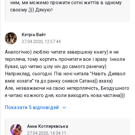
ним, ми можемо прожити сотні життів в одному
своєму ;))) Дякую!
Кетрін Вайт
27.04.2020, 12:57:44
Аналогічно) люблю читати завершену книгу) я не
терпляча, тому кортить прочитати все і зразу. Інколи
буває, що читаю цілу ніч до самого ранечку)
Наприклад, сьогодні. Пів ночі читала "Навіть Диявол
вміє кохати" та до ранку снився Сатана)) ахаха)
Але, незважаючи на свою нетерплячість, Бездушного
я читаю кожного дня, коли виходить нова частина)))
Показати
5 відповідей
Анна Котляревська
27.04.2020, 14:34:11