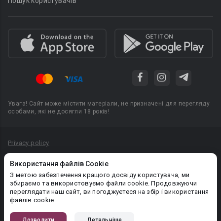
Пошук користувачів
Увага! Сайт може містити матеріали, не призначені для перегляду
особами, які не досягли 18 років!
Privacy policy
Угода користувача
Використання файлів Cookie
Політика конфіденційності
З метою забезпечення кращого досвіду користувача, ми
збираємо та використовуємо файли cookie. Продовжуючи
Правила публікації авторського контенту
переглядати наш сайт, ви погоджуєтеся на збір і використання
файлів cookie.
PR-вiддiл: pr@booknet.com
Дозволити
Детальніше