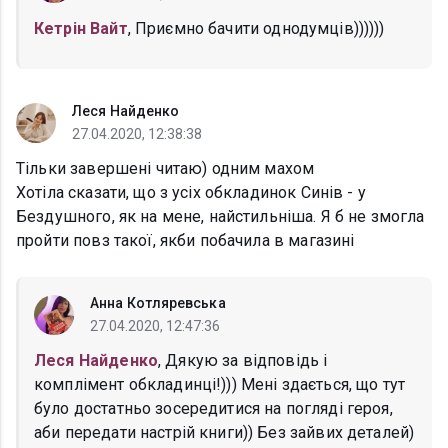
Кетрін Вайт
, Приємно бачити однодумців))))))
Леся Найденко
27.04.2020, 12:38:38
Тільки завершені читаю) одним махом
Хотіла сказати, що з усіх обкладинок Синів - у
Бездушного, як на мене, найстильніша. Я б не змогла
пройти повз такої, якби побачила в магазині
Анна Котляревська
27.04.2020, 12:47:36
Леся Найденко
, Дякую за відповідь і
комплімент обкладинці!))) Мені здається, що тут
було достатньо зосередитися на погляді героя,
аби передати настрій книги)) Без зайвих деталей)