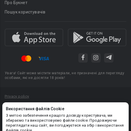
Про Букнет
Пошук користувачів
Увага! Сайт може містити матеріали, не призначені для перегляду
особами, які не досягли 18 років!
Privacy policy
Угода користувача
Використання файлів Cookie
Політика конфіденційності
З метою забезпечення кращого досвіду користувача, ми
збираємо та використовуємо файли cookie. Продовжуючи
Правила публікації авторського контенту
переглядати наш сайт, ви погоджуєтеся на збір і використання
файлів cookie.