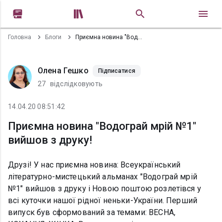


Головна
Блоги
Приємна новина "Водограй мрій №1" вийшов з друку!
Олена Гешко
Підписатися
27
відслідковують
14.04.20 08:51:42
Приємна новина "Водограй мрій №1"
вийшов з друку!
Друзі! У нас приємна новина: Всеукраїнський
літературно-мистецький альманах "Водограй мрій
№1" вийшов з друку і Новою поштою розлетівся у
всі куточки нашої рідної неньки-України. Перший
випуск був сформований за темами: ВЕСНА,