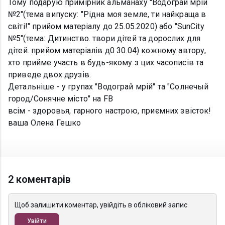
Тому подарую примірник альманаху "Водограй мрій
№2"(тема випуску: "Рідна моя земле, ти найкраща в
світі!" прийом матеріалу до 25.05.2020) або "SunCity
№5"(тема: Дитинство. твори дітей та дорослих для
дітей. прийом матеріалів д0 30.04) кожному автору,
хто прийме участь в будь-якому з цих часописів та
приведе двох друзів.
Детальніше - у групах "Водограй мрій" та "Солнечый
город/Сонячне місто" на FB
всім - здоровья, гарного настрою, приємних звісток!
ваша Олена Гешко
2 коментарів
Щоб залишити коментар, увійдіть в обліковий запис
Увійти