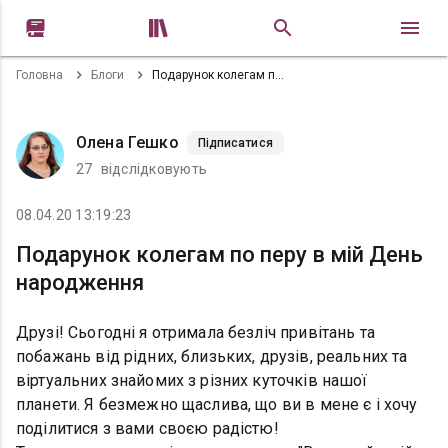


Головна
Блоги
Подарунок колегам по перу в мій День народження
Олена Гешко
Підписатися
27
відслідковують
08.04.20 13:19:23
Подарунок колегам по перу в мій День
народження
Друзі! Сьогодні я отримала безліч привітань та
побажань від рідних, близьких, друзів, реальних та
віртуальних знайомих з різних куточків нашої
планети. Я безмежно щаслива, що ви в мене є і хочу
поділитися з вами своєю радістю!