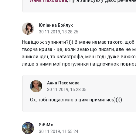
Анна Пахомова
, Ну я записую у двох реченн
Юліанна Бойлук
30.11.2019, 13:28:25
Навіщо ж зупиняти?))) В мене немає такого, щоб 
творча криза - це, коли знаю що писати, але не 
зникли ідеї, то катастрофа, мені тоді дуже важко
лише з ними мої прогулянки і відпочинок повноці
Анна Пахомова
30.11.2019, 15:28:05
Ох, тобі пощастило з цим примитись)))))
SiBiMol
30.11.2019, 11:55:24