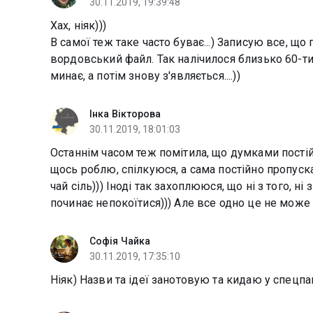
30.11.2019, 19:39:48
Хах, ніяк)))
В самої теж таке часто буває...) Записую все, щ
вордовський файл. Так налічилося близько 60-ти т
минає, а потім знову з'являється....))
Інка Вікторова
30.11.2019, 18:01:03
Останнім часом теж помітила, що думками постій
щось роблю, спілкуюся, а сама постійно пропуск
чай сіль))) Іноді так захоплююся, що ні з того, ні
починає непокоїтися))) Але все одно це не може
Софія Чайка
30.11.2019, 17:35:10
Ніяк) Назви та ідеї занотовую та кидаю у спецпапк