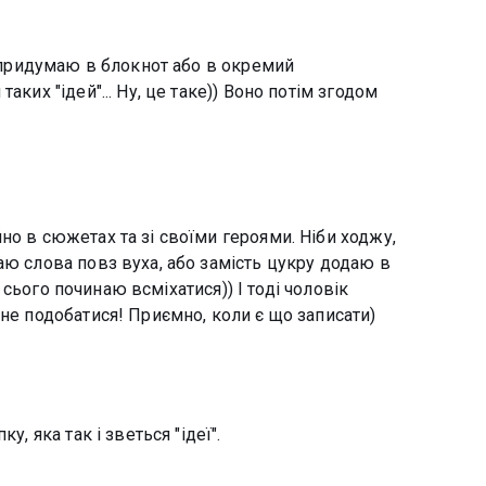
о придумаю в блокнот або в окремий
аких "ідей"... Ну, це таке)) Воно потім згодом
но в сюжетах та зі своїми героями. Ніби ходжу,
аю слова повз вуха, або замість цукру додаю в
 з сього починаю всміхатися)) І тоді чоловік
 не подобатися! Приємно, коли є що записати)
у, яка так і зветься "ідеї".