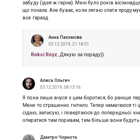
забуду (ідея ж гарна). Мені було років вісімнад
що почала. Але буває, коли лягаю спати продумую
все гаразд.
Анна Пахомова
03.12.2019, 21:18:01
Roksi Royz
, Дякую за пораду))
Алиса Ольгич
03.12.2019, 08:13:16
Я поки лише вчуся з цим боротися, бо раніше пер
Мене то страшенно гнітило. Тепер намагаюся ті і
сідаю, записую, і повертаюся до попередньої кн
опиратися тим поривам, тим більше вони будуть 
Дмитро Чорнота