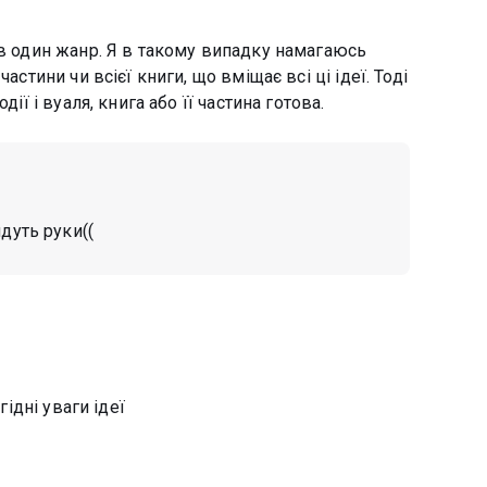
 в один жанр. Я в такому випадку намагаюсь
астини чи всієї книги, що вміщає всі ці ідеї. Тоді
ії і вуаля, книга або її частина готова.
йдуть руки((
гідні уваги ідеї