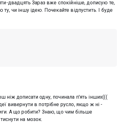
цяти-двадцять Зараз вже спокійніше, дописую те,
 ту, чи іншу ідею. Почекайте відпустить. І буде
ш ніж дописати одну, починала п'ять інших(((
деї вивернути в потрібне русло, якщо ж ні -
иги. А що робити? Знаю, що чим більше
тиснути на мозок.