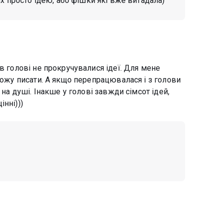
ях просто ідею, або фішки які вже вигадала)
в голові не прокручувалися ідеї. Для мене
можу писати. А якщо перепрацювалася і з голови
 на душі. Інакше у голові завжди сімсот ідей,
нні)))