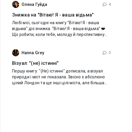
Олена Гуйда
4
Знижка на "Вітаю! Я - ваша відьма"
Любі мої, сьогодні на книгу "Вітаю! Я - ваша
відьма" діє знижка. "Вітаю! Я - ваша відьма" ❤️
Що робити, коли тебе, молоду й перспективну
відьму, відправляють на рік у глушину
набиратися «безцінного досвіду»?
Hanna Grey
0
Візуал: "(не) істинні"
Першу книгу: "(Не) істинні" дописала, а візуал
природи і міст не показала. Звісно є абсолюно
цілий Лондон та ще інші цілі міста, але більша
частина США - знищена