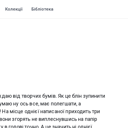
Колекції
Бібліотека
ждаю від творчих бумів. Як це блін зупинити
думаю ну ось все, має полегшати, а
 На місце однієї написаної приходить три
о вони згорять не виплеснувшись на папір
 в голові точно. А це значить ні однієї