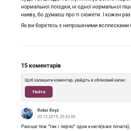
нормальної поїздки, ні одної нормальної пі
наяву, бо думаєш про ті сюжети. І кожен раз
Як ви боретесь з непрошеними всплесками б
15 коментарів
Щоб залишити коментар, увійдіть в обліковий запис
Увійти
Roksi Royz
03.12.2019, 20:42:00
Раніше теж "так і перло" одна книга(вже почата),