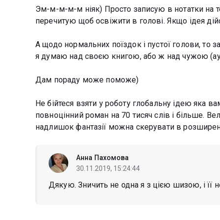
Эм-м-м-м-м ніяк) Просто записую в нотатки на т
перечитую щоб освіжити в голові. Якщо ідея дійс
А щодо нормальних поїздок і пустої голови, то з
я думаю над своєю книгою, або ж над чужою (ау
Дам пораду може поможе)
Не бійтеся взяти у роботу глобальну ідею яка в
повноцінний роман на 70 тисяч слів і більше. Ве
надлишок фантазії можна скерувати в розширенн
Анна Пахомова
30.11.2019, 15:24:44
Дякую. Зничить не одна я з цією шизою, і її не