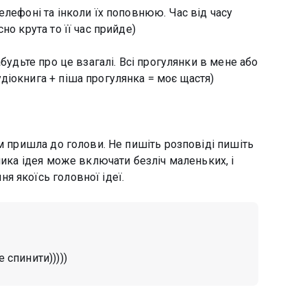
елефоні та інколи їх поповнюю. Час від часу
но крута то її час прийде)
абудьте про це взагалі. Всі прогулянки в мене або
діокнига + піша прогулянка = моє щастя)
ам пришла до голови. Не пишіть розповіді пишіть
лика ідея може включати безліч маленьких, і
я якоїсь головної ідеї.
 спинити)))))