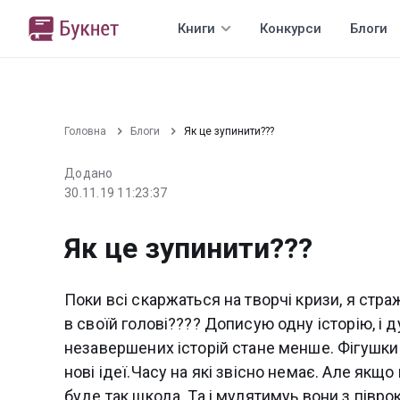
Книги
Конкурси
Блоги
Головна
Блоги
Як це зупинити???
Додано
30.11.19 11:23:37
Як це зупинити???
Поки всі скаржаться на творчі кризи, я стра
в своїй голові???? Дописую одну історію, і 
незавершених історій стане менше. Фігушки!
нові ідеї.Часу на які звісно немає. Але якщ
буде так шкода. Та і мулятимуь вони з півроку