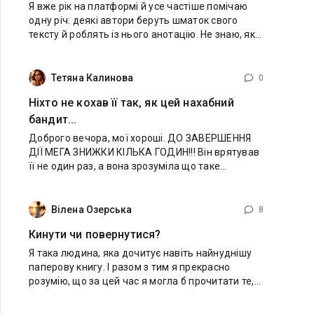
Я вже рік на платформі й усе частіше помічаю
одну річ: деякі автори беруть шматок свого
тексту й роблять із нього анотацію. Не знаю, як у
вас, але мені це не допомагає дізнатися більше
про книгу. На мою думку, анотація має
Тетяна Калинова
0
Ніхто не кохав її так, як цей нахабний
бандит...
Доброго вечора, мої хороші. ДО ЗАВЕРШЕННЯ
ДІЇ МЕГА ЗНИЖКИ КІЛЬКА ГОДИН!!! Він врятував
її не один раз, а вона зрозуміла що таке
справжнє кохання. Зрозуміла, що можна жити
по-іншому. Зрозуміла, що ТАК на неї ніхто ніколи
Вілена Озерська
8
Кинути чи повернутися?
Я така людина, яка дочитує навіть найнуднішу
паперову книгу. І разом з тим я прекрасно
розумію, що за цей час я могла б прочитати те,
що дійсно мене вразить до глибини душі. Я можу
відкласти її на місяць, два чи навіть рік. Хтось