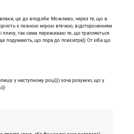
впаки, це до вподоби. Можливо, через те, що в
орчість є певною мірою втечею, відстороненням
і плачу, так сама переживаю те, що трапляється
ще подумають, що пора до психіатра)) От хіба що
пишу у наступному році))) хоча розумію, що у
і))