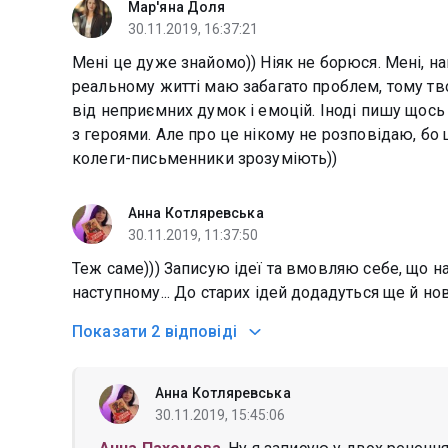
Мар'яна Доля
30.11.2019, 16:37:21
Мені це дуже знайомо)) Ніяк не борюся. Мені, на
реальному житті маю забагато проблем, тому тв
від неприємних думок і емоцій. Іноді пишу щось 
з героями. Але про це нікому не розповідаю, бо 
колеги-письменники зрозуміють))
Анна Котляревська
30.11.2019, 11:37:50
Теж саме))) Записую ідеї та вмовляю себе, що на
наступному... До старих ідей додадуться ще й нов
Показати
2 відповіді
Анна Котляревська
30.11.2019, 15:45:06