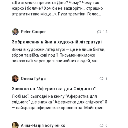
«Що зі мною, пресвята Діво? Чому? Чому так
жарко і боляче? Хоч би не захворіти... страшно
втратити таке місце...». Руки тремтіли. Голос
зривався, горло ніби стискало. В церкві було
напівтемно. Святі уважно, наче співчутливо,
Peter Cooper
12
Зображення війни в художній літературі
Війна в художній літературі — це не лише битви,
зброя та військові події. Письменник може
показати її через долі звичайних людей, які
опинилися в надзвичайних обставинах. Війна
змінює людину, її характер, погляди,
Олена Гуйда
3
Знижка на "Аферистка для Слідчого"
Любі мої, сьогодні на книгу "Аферистка для
слідчого" діє знижка "Аферистка для слідчого" Я
— найкраща аферистка королівства. Майстриня
сотні облич. Якщо вам потрібно здобути щось
незаконне — ви йдете
Анна-Надія Богуненко
0