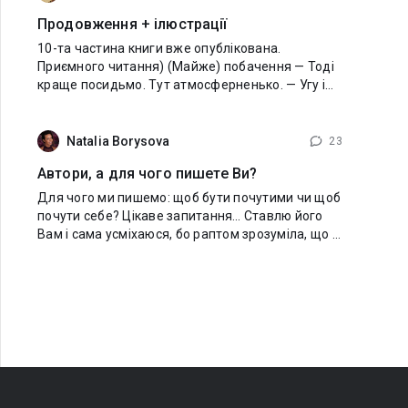
Продовження + ілюстрації
10-та частина книги вже опублікована.
Приємного читання) (Майже) побачення — Тоді
краще посидьмо. Тут атмосферненько. — Угу і
справді. Що робити будемо? Можемо
побалакати про щось? — Ну, можна... - Ксеня
раптом зрозуміла,
Natalia Borysova
23
Автори, а для чого пишете Ви?
Для чого ми пишемо: щоб бути почутими чи щоб
почути себе? Цікаве запитання… Ставлю його
Вам і сама усміхаюся, бо раптом зрозуміла, що й
моя власна відповідь не така вже й однозначна.
А справді - для чого ми пишемо? Для