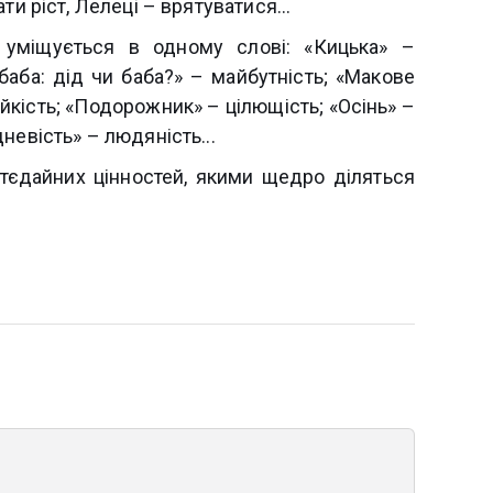
и ріст, Лелеці – врятуватися...
 уміщується в одному слові: «Кицька» –
баба: дід чи баба?» – майбутність; «Макове
ійкість; «Подорожник» – цілющість; «Осінь» –
невість» – людяність...
ттєдайних цінностей, якими щедро діляться