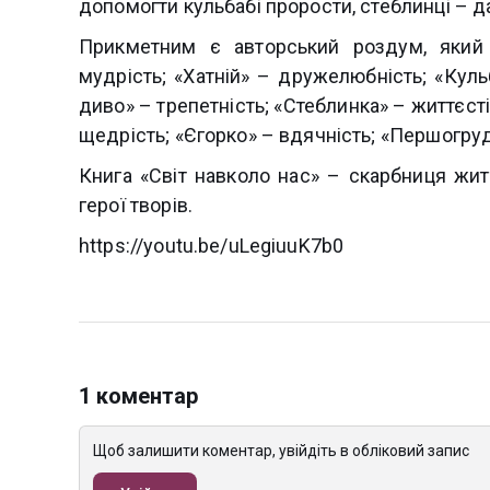
допомогти кульбабі прорости, стеблинці – дат
Прикметним є авторський роздум, який
мудрість; «Хатній» – дружелюбність; «Куль
диво» – трепетність; «Стеблинка» – життєст
щедрість; «Єгорко» – вдячність; «Першогруд
Книга «Світ навколо нас» – скарбниця жи
герої творів.
https://youtu.be/uLegiuuK7b0
1 коментар
Щоб залишити коментар, увійдіть в обліковий запис