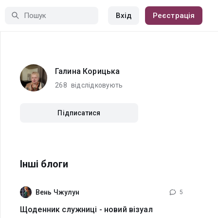
Вхід
Реєстрація
Галина Корицька
268
відслідковують
Підписатися
Інші блоги
Вень Чжулун
5
Щоденник служниці - новий візуал