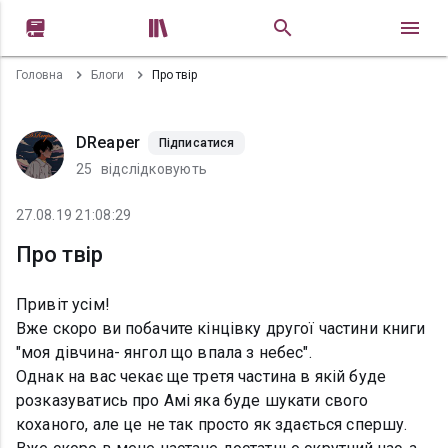


Головна
Блоги
Про твір
DReaper
Підписатися
25
відслідковують
27.08.19 21:08:29
Про твір
Привіт усім!
Вже скоро ви побачите кінцівку другої частини книги
"моя дівчина- янгол що впала з небес".
Однак на вас чекає ще третя частина в якій буде
розказуватись про Амі яка буде шукати свого
коханого, але це не так просто як здається спершу.