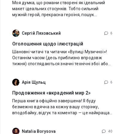
Моя думка, що романи створені як ідеальний
макет ідеальних стосунків. Тобто сильний
мужній герой, прекрасна героїня, пошук
справжнєього кохання. Турбота,, підтримка,
пошук взаєморозуміння через подолання
якихось проблем
Сергій Ляховський
6
Оголошення щодо ілюстрацій
Шановні читачі та читачки «Вулиці Музичної»!
Останнім часом (десь приблизно впродовж
тижня) споглядаються значні технічні збої або
прикрі затримки із завантаженням малюнків під
час читання книги, що
Арія Щульц
6
Продовження «вкрадений мир 2»
Перша книга офіційно завершена! Я буду
безмежно вдячна за кожну вашу сторінку,
вподобайку, відгук та коментар — це найкраща
підтримка для мене! Довго томити вас
очікуванням я не збираюся: продовження
«Вкрадений
Natalia Borysova
40