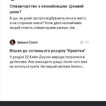
Співавторство з незнайомцем. Цікавий
шлях?
А що, як деякі зустрічі відбуваються не в житті,
а на сторінках книги? Коли двоє незнайомих
людей стають співавторами раніше, ніж
знайомими. Який емоційний резонанс може
народитися з такого творчого симбіозу? Яке
Іванка Сокіл
21
Візуал до останнього розділу "Крихітки"
У розділі 22 Хейлі Доусон вирішує погратися в
детектива. Але знаходить дещо, після чого вже
не хочеться грати. На першій світлині Хелен і
Вінсент відпочивали в таємній бухті, яку він
показав Хейлі вже на другий день їхнього