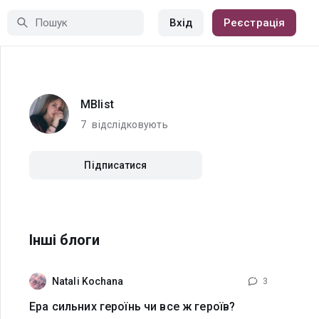
Вхід
Реєстрація
MBlist
7
відслідковують
Підписатися
Інші блоги
Natali Kochana
3
Ера сильних героїнь чи все ж героїв?