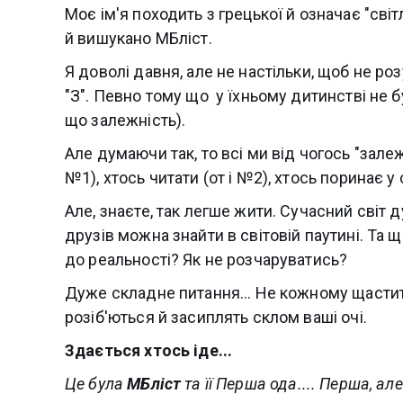
Моє ім'я походить з грецької й означає "світ
й вишукано МБліст.
Я доволі давня, але не настільки, щоб не ро
"З". Певно тому що у їхньому дитинстві не бу
що залежність).
Але думаючи так, то всі ми від чогось "зале
№1), хтось читати (от і №2), хтось поринає у 
Але, знаєте, так легше жити. Сучасний світ д
друзів можна знайти в світовій паутині. Та 
до реальності? Як не розчаруватись?
Дуже складне питання... Не кожному щастит
розіб'ються й засиплять склом ваші очі.
Здається хтось іде...
Це була
МБліст
та її Перша ода.... Перша, ал