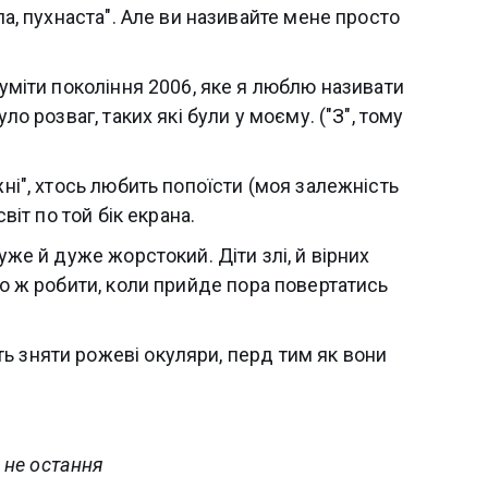
ла, пухнаста". Але ви називайте мене просто
зуміти покоління 2006, яке я люблю називати
ло розваг, таких які були у моєму. ("З", тому
жні", хтось любить попоїсти (моя залежність
світ по той бік екрана.
уже й дуже жорстокий. Діти злі, й вірних
що ж робити, коли прийде пора повертатись
ь зняти рожеві окуляри, перд тим як вони
е не остання