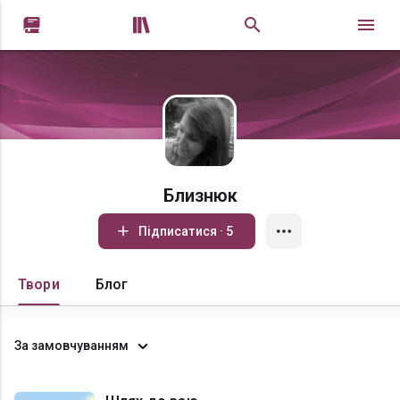


Близнюк
Підписатися · 5
Твори
Блог
За замовчуванням