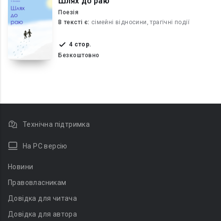
Шлях до раю
Поезія
В текcті є:
сімейні відносини, трагічні події
4 стор.
Безкоштовно
Технічна підтримка
На PC версію
Новини
Правовласникам
Довідка для читача
Довідка для автора