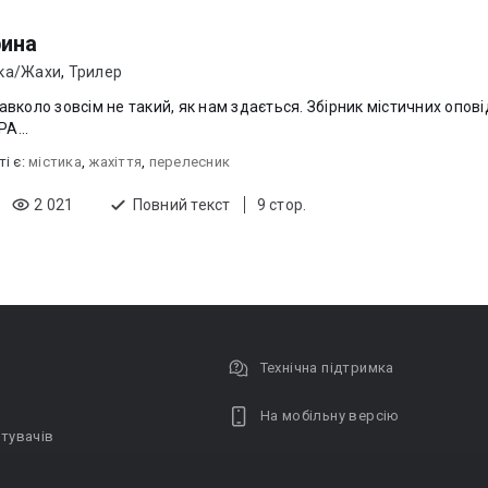
ина
ка/Жахи
,
Трилер
о зовсім не такий, як нам здається. Збірник містичних оповідань. ПІДПИСАТИСЯ НА
А...
ті є:
містика
,
жахіття
,
перелесник
2 021
Повний текст
9 стор.
Технічна підтримка
На мобільну версію
тувачів