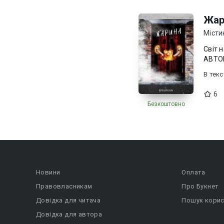
Жар
Місти
Світ навкол
АВТОР
В текc
6
Безкоштовно
Новини
Оплата
Правовласникам
Про Букнет
Довідка для читача
Пошук корис
Довідка для автора