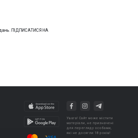
Увага! Сайт може містити
матеріали, не призначені
для перегляду особами,
які не досягли 18 років!