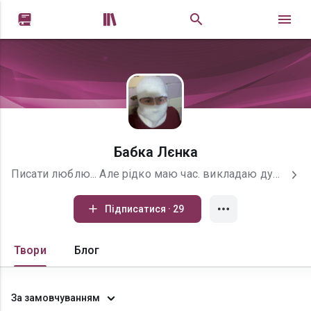


Бабка Лєнка
Писати люблю... Але рідко маю час. викладаю дуже древню творчість - того періоду, коли бабка Лєнка була молода, весела й шалена ;) якщо народу сподобається, може, знайду час завершити те, що сто років у шухляді пролежало... словом, читачі, памятайте - все залежить від ВАС!)
Підписатися · 29
Твори
Блог
За замовчуванням