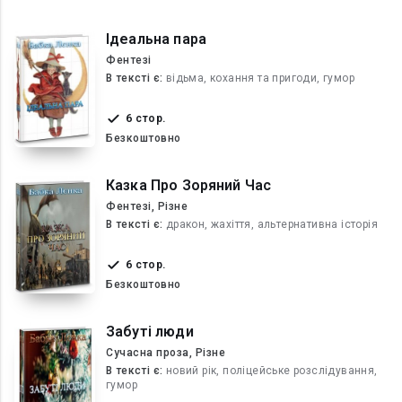
Ідеальна пара
Фентезі
В текcті є:
відьма, кохання та пригоди, гумор
6 стор.
Безкоштовно
Казка Про Зоряний Час
Фентезі, Різне
В текcті є:
дракон, жахіття, альтернативна історія
6 стор.
Безкоштовно
Забуті люди
Сучасна проза, Різне
В текcті є:
новий рік, поліцейське розслідування,
гумор