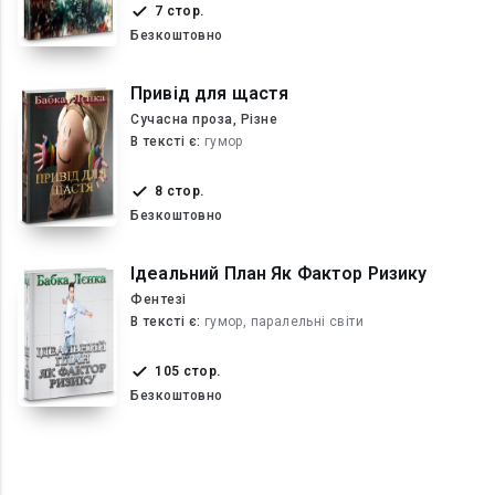
7 стор.
Безкоштовно
Привід для щастя
Сучасна проза, Різне
В текcті є:
гумор
8 стор.
Безкоштовно
Ідеальний План Як Фактор Ризику
Фентезі
В текcті є:
гумор, паралельні світи
105 стор.
Безкоштовно