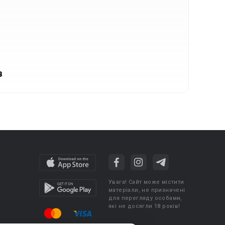
в
Увага! Сайт може містити
матеріали, не призначені
для перегляду особами,
які не досягли 18 років!