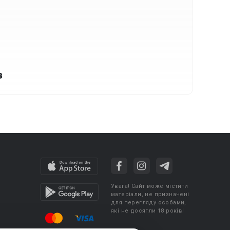
в
Увага! Сайт може містити
матеріали, не призначені
для перегляду особами,
які не досягли 18 років!