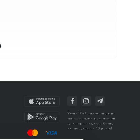
в
Увага! Сайт може містити
матеріали, не призначені
для перегляду особами,
які не досягли 18 років!