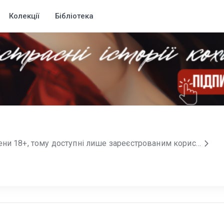
Колекції
Бібліотека
Всі мої книги містять сцени 18+, тому доступні лише зареєстрованим користувачам Букнет.