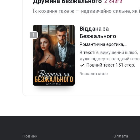
Дружина Безжального
2 книги
Їх кохання таке ж — надзвичайно сильне, як і
Віддана за
1
Безжального
Романтична еротика
,
Короткий любовний роман
В тексті є:
вимушений шлюб
,
дуже відверто
,
владний геро
та незаймана героїня
Повний текст 151 стор.
Безкоштовно
Новини
Оплата