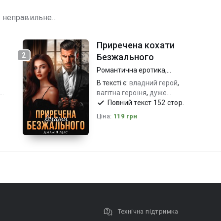
 неправильне...
Приречена кохати
2
Безжального
Романтична еротика
,
Короткий любовний роман
В тексті є:
владний герой
,
й
вагітна героїня
,
дуже
емоційно
Повний текст 152 стор.
Ціна:
119 грн
Технічна підтримка