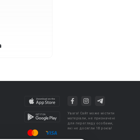
в
Увага! Сайт може містити
матеріали, не призначені
для перегляду особами,
які не досягли 18 років!