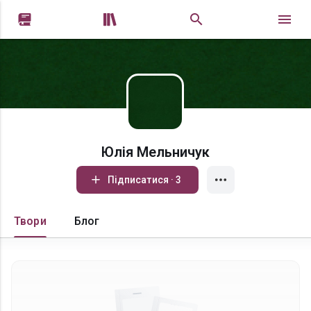


Юлія Мельничук
Підписатися · 3
Твори
Блог