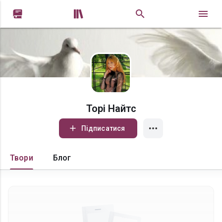


Торі Найтс
Підписатися
Твори
Блог