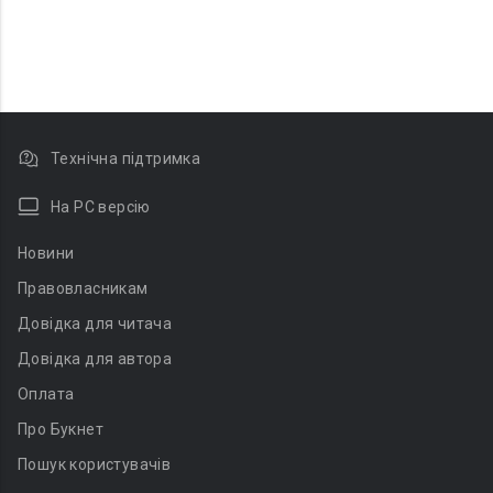
Технічна підтримка
На PC версію
Новини
Правовласникам
Довідка для читача
Довідка для автора
Оплата
Про Букнет
Пошук користувачів