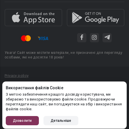
Увага! Сайт може містити матеріали, не призначені для перегляду
особами, які не досягли 18 років!
Privacy policy
Угода користувача
Використання файлів Cookie
Політика конфіденційності
З метою забезпечення кращого досвіду користувача, ми
збираємо та використовуємо файли cookie. Продовжуючи
Правила публікації авторського контенту
переглядати наш сайт, ви погоджуєтеся на збір і використання
файлів cookie.
PR-вiддiл: pr@booknet.com
Дозволити
Детальніше
© 2026 Booknet. Всі права захищено.