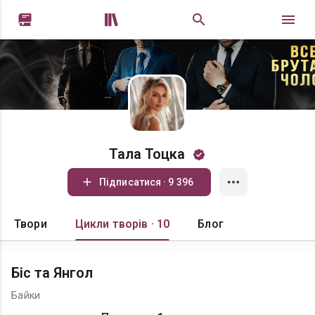


Тала Тоцка
Підписатися · 9 396
Твори
Цикли творів · 10
Блог
Біс та Янгол
Байки