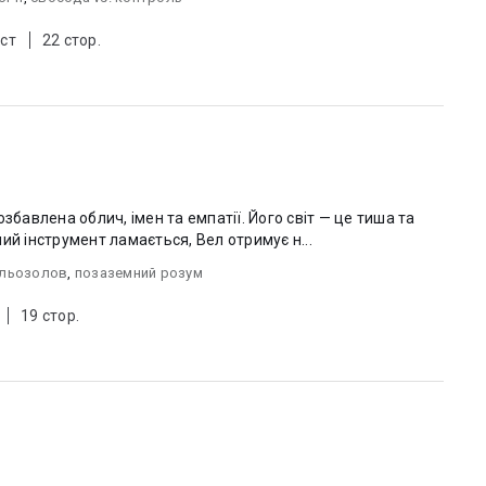
ст
22 стор.
бавлена ​​облич, імен та емпатії. Його світ — це тиша та
ий інструмент ламається, Вел отримує н...
льозолов
,
позаземний розум
19 стор.