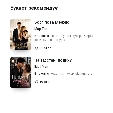
Букнет рекомендує
Борг поза межею
Мар Тен
В текcті є:
різниця у віці
,
зустріч через
роки
,
сильні почуття
61 стор.
На відстані подиху
Еллі Мун
В текcті є:
кохання
,
гумор
,
різниця віці
19 стор.