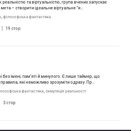
між реальністю та віртуальністю, група вчених запускає
 мета – створити ідеальне віртуальне "я...
р
,
філософська фантастика
19 стор.
 без імені, пам’яті й минулого. Є лише таймер, що
 правила, які неможливо зрозуміти одразу. Пр...
ілософська фантастика
,
симуляція реальності
3 стор.