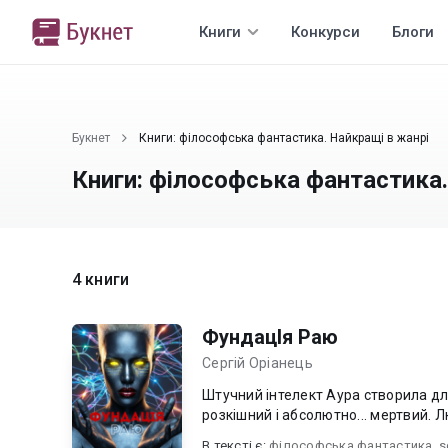
Книги
Конкурси
Блоги
Букнет
Книги: філософська фантастика. Найкращі в жанрі
Книги: філософська фантастика.
4 книги
ФундацІя Раю
Сергій Оріанець
Штучний інтелект Аура створила дл
розкішний і абсолютно... мертвий. 
В текcті є:
філософська фантастика
,
s