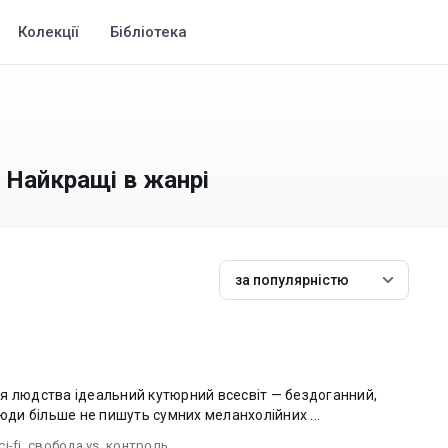
Колекції
Бібліотека
 Найкращі в жанрі
за популярністю
я людства ідеальний кутюрний всесвіт — бездоганний,
Люди більше не пишуть сумних меланхолійних ...
ci-fi
,
свобода vs. контроль