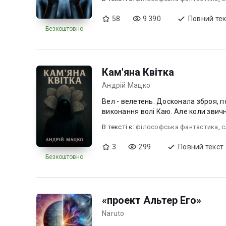
58
9 390
Повний тек
Безкоштовно
Кам'яна Квітка
Андрій Мацко
Вел - велетень. Досконала зброя, поз
виконання волі Каю. Але коли звичн
В текcті є:
філософська фантастика
,
с
3
299
Повний текст
Безкоштовно
«проект Альтер Его»
Naruto