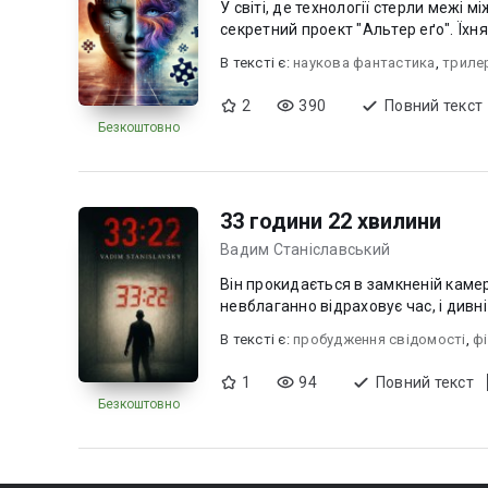
У світі, де технології стерли межі 
секретний проект "Альтер еґо". Їхня
В текcті є:
наукова фантастика
,
триле
2
390
Повний текст
Безкоштовно
33 години 22 хвилини
Вадим Станіславський
Він прокидається в замкненій камері
невблаганно відраховує час, і дивні
В текcті є:
пробудження свідомості
,
ф
1
94
Повний текст
Безкоштовно