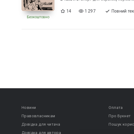
14
1 297
Повний тек
Безкоштовно
Новини
Оплата
Правовласникам
Про Букнет
Довідка для читача
Пошук корис
Довідка для автора