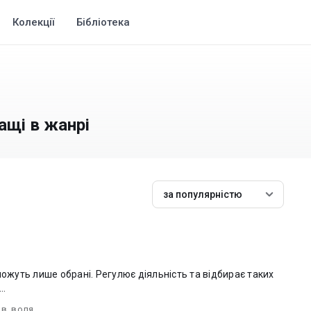
Колекції
Бібліотека
ащі в жанрі
за популярністю
можуть лише обрані. Регулює діяльність та відбирає таких
..
ив
,
воля