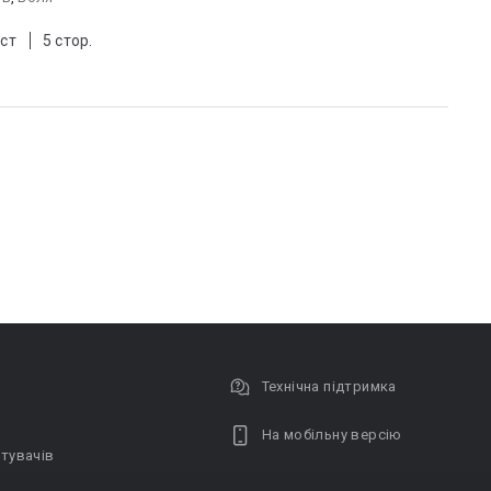
ст
5 стор.
Технічна підтримка
На мобільну версію
тувачів