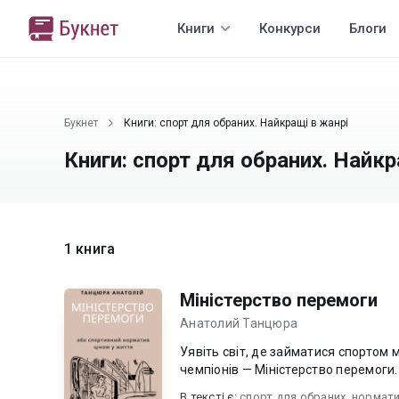
Книги
Конкурси
Блоги
Букнет
Книги: спорт для обраних. Найкращі в жанрі
Книги: спорт для обраних. Найкр
1 книга
Міністерство перемоги
Анатолий Танцюра
Уявіть світ, де займатися спортом 
чемпіонів — Міністерство перемоги..
В текcті є:
спорт для обраних
,
нормат