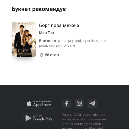
Букнет рекомендує
Борг поза межею
Мар Тен
В текcті є:
різниця у віці
,
зустріч через
роки
,
сильні почуття
58 стор.
Увага! Сайт може містити
матеріали, не призначені
для перегляду особами,
які не досягли 18 років!