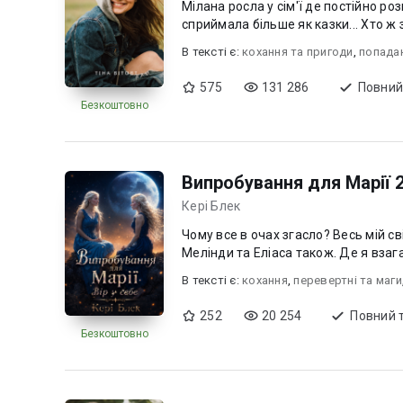
Мілана росла у сім'ї де постійно роз
сприймала більше як казки... Хто ж зн
В текcті є:
кохання та пригоди
,
попада
575
131 286
Повний
Безкоштовно
Випробування для Марії 2.
Кері Блек
Чому все в очах згасло? Весь мій світ перекрутився з ніг на голову. Рендольфа поруч немає.
В текcті є:
кохання
,
перевертні та маги
252
20 254
Повний 
Безкоштовно