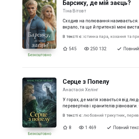
Барсику, де мій заєць?
Тіна Вітовт
Сходив на полювання називається.
вкрало, та ще й притензії мені вистав
В текcті є:
істинна пара
,
кохання та пр
545
250 132
Повний
Безкоштовно
Серце з Попелу
Анастасія Хелінг
У горах, де магія ховається від люд
перевертнів і хранителів рівноваги.
В текcті є:
любовний трикутник
,
перев
8
1 469
Повний текс
Безкоштовно