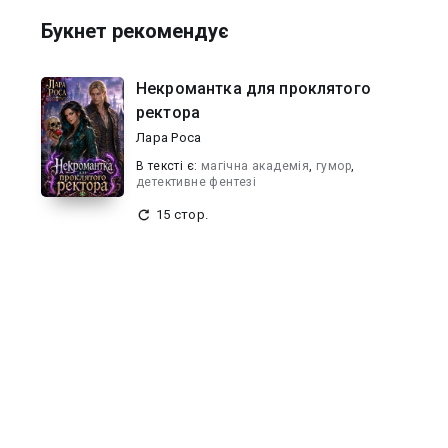
Букнет рекомендує
Некромантка для проклятого
ректора
Лара Роса
В текcті є:
магічна академія
,
гумор
,
детективне фентезі
15 стор.