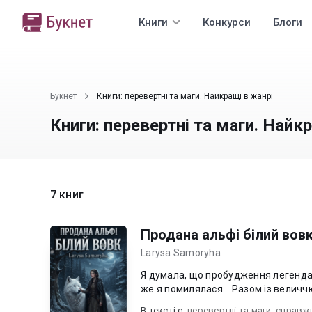
Книги
Конкурси
Блоги
Букнет
Книги: перевертні та маги. Найкращі в жанрі
Книги: перевертні та маги. Найк
7 книг
Продана альфі білий вов
Larysa Samoryha
Я думала, що пробудження легендар
же я помилялася... Разом із величч
В текcті є:
перевертні та маги
,
справжн