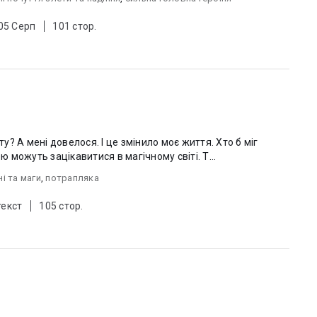
 05 Серп
101 стор.
ту? А мені довелося. І це змінило моє життя. Хто б міг
можуть зацікавитися в магічному світі. Т...
і та маги
,
потрапляка
текст
105 стор.