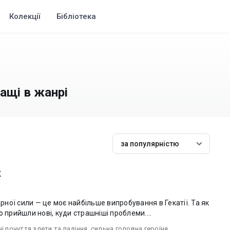
Колекції
Бібліотека
ращі в жанрі
за популярністю
к
ної сили — це моє найбільше випробування в Гекатії. Та як
ю прийшли нові, куди страшніші проблеми....
і почуття злети та падіння
,
сильна головна героїня