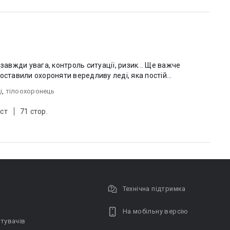
завжди увага, контроль ситуації, ризик... Ще важче
оставили охороняти вередливу леді, яка постій...
і
,
тілоохоронець
ст
71 стор.
Технічна підтримка
На мобільну версію
тувачів