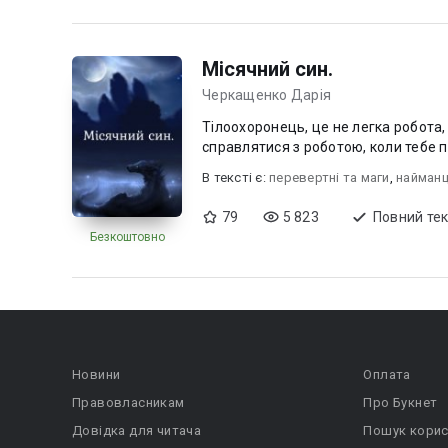
Місячний син.
Черкащенко Дарія
Тілоохоронець, це не легка робота, 
справлятися з роботою, коли тебе п
В текcті є:
перевертні та маги
,
найманц
79
5 823
Повний тек
Безкоштовно
Новини
Оплата
Правовласникам
Про Букнет
Довідка для читача
Пошук корис