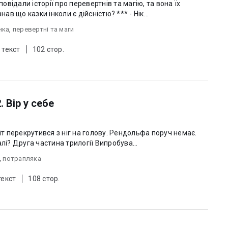
повідали історії про перевертнів та магію, та вона їх
ав що казки інколи є дійсністю? *** - Нік...
нка
,
перевертні та маги
 текст
102 стор.
 Вір у себе
Мелінди та Еліаса також. Де я взагалі? Друга частина трилогії Випробува...
,
потрапляка
текст
108 стор.