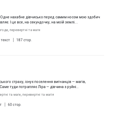
 Одне нахабне дівчисько перед самим носом мою здобич
ляє. І це все, на секундочку, на моїй землі....
игоди
,
перевертні та маги
 текст
187 стор.
ського страху, існує поселення вигнанців — магів,
 Саме туди потрапляє Ліра — дівчина з руйні...
ертні та маги
,
перевертні та магія
т
60 стор.