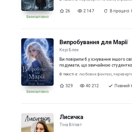
26
2 147
В процесі:
Безкоштовно
Випробування для Марії
Кері Блек
Ви повірили б у існування іншого сві
подумати, що звичайною студенткою 
В текcті є:
любовне фентезі
,
перевертн
329
40 212
Повний 
Безкоштовно
Лисичка
Тіна Вітовт