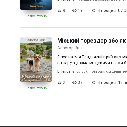
9
19
В процесі: 07 
Безкоштовно
Міський тореадор або як 
Аластор Вінк
Я пес на ім'я Бонді який приїхав з м
на пару з двома місцевими псами Ал
В текcті є:
сільскі пригоди
,
смішний пе
2
37
В процесі: 18 л
Безкоштовно