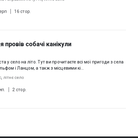
Серп
16 стор.
я провів собачі канікули
іста у село на літо. Тут ви прочитаєте всі мої пригоди з села
ьфом і Ланцом, а такж з місцевими кі...
с
,
літнє село
ип.
2 стор.