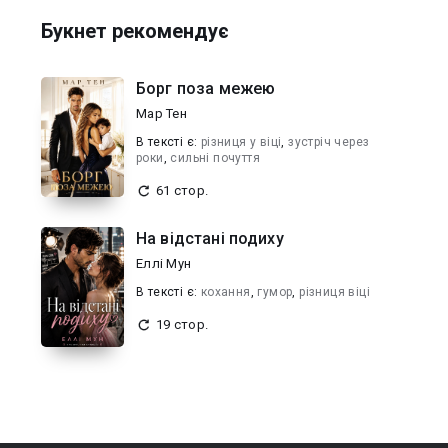
Букнет рекомендує
Борг поза межею
Мар Тен
В текcті є:
різниця у віці
,
зустріч через
роки
,
сильні почуття
61 стор.
На відстані подиху
Еллі Мун
В текcті є:
кохання
,
гумор
,
різниця віці
19 стор.