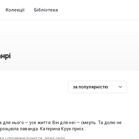
Колекції
Бібліотека
нрі
за популярністю
на для нього — усе життя. Він для неї — смерть. Та долю не
обманеш. Бо на березі Дністра вже розцвіла лаванда. Катерина Крук приїх...
а і справжні почуття
,
літнє село