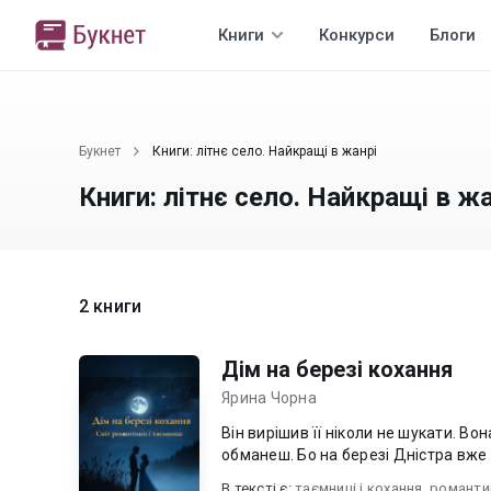
Книги
Конкурси
Блоги
Букнет
Книги: літнє село. Найкращі в жанрі
Книги: літнє село. Найкращі в жа
2 книги
Дім на березі кохання
Ярина Чорна
Він вирішив її ніколи не шукати. Во
В текcті є:
таємниці і кохання
,
романтик