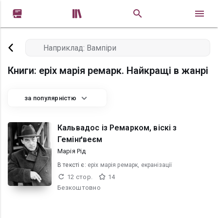


Книги: еріх марія ремарк. Найкращі в жанрі
за популярністю
Кальвадос із Ремарком, віскі з
Гемінґвеєм
Марія Рід
В текcті є:
еріх марія ремарк, екранізації
12 стор.
14
Безкоштовно