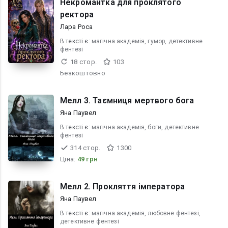
Некромантка для проклятого
ректора
Лара Роса
В текcті є:
магічна академія, гумор, детективне
фентезі
18 стор.
103
Безкоштовно
Мелл 3. Таємниця мертвого бога
Яна Паувел
В текcті є:
магічна академія, боги, детективне
фентезі
314 стор.
1300
Ціна:
49 грн
Мелл 2. Прокляття імператора
Яна Паувел
В текcті є:
магічна академія, любовне фентезі,
детективне фентезі