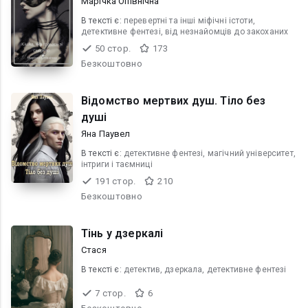
Марічка Опівнічна
В текcті є:
перевертні та інші міфічні істоти,
детективне фентезі, від незнайомців до закоханих
50 стор.
173
Безкоштовно
Відомство мертвих душ. Тіло без
душі
Яна Паувел
В текcті є:
детективне фентезі, магічний університет,
інтриги і таємниці
191 стор.
210
Безкоштовно
Тінь у дзеркалі
Стася
В текcті є:
детектив, дзеркала, детективне фентезі
7 стор.
6