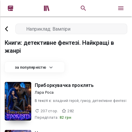


Книги: детективне фентезі. Найкращі в
жанрі
за популярністю
Приборкувачка проклять
Лара Роса
В текcті є:
владний герой, гумор, детективне фентезі
207 стор.
282
Передплата:
82 грн