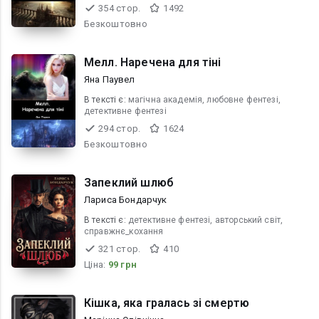
354 стор.
1492
Безкоштовно
Мелл. Наречена для тіні
Яна Паувел
В текcті є:
магічна академія, любовне фентезі,
детективне фентезі
294 стор.
1624
Безкоштовно
Запеклий шлюб
Лариса Бондарчук
В текcті є:
детективне фентезі, авторський світ,
справжнє_кохання
321 стор.
410
Ціна:
99 грн
Кішка, яка гралась зі смертю