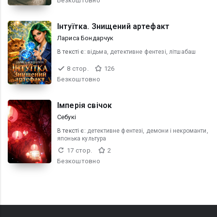
Безкоштовно
Інтуїтка. Знищений артефакт
Лариса Бондарчук
В текcті є:
відьма, детективне фентезі, літшабаш
8 стор.
126
Безкоштовно
Імперія свічок
Себукі
В текcті є:
детективне фентезі, демони і некроманти,
японька культура
17 стор.
2
Безкоштовно